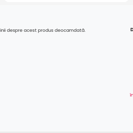
D
pinii despre acest produs deocamdată.
î