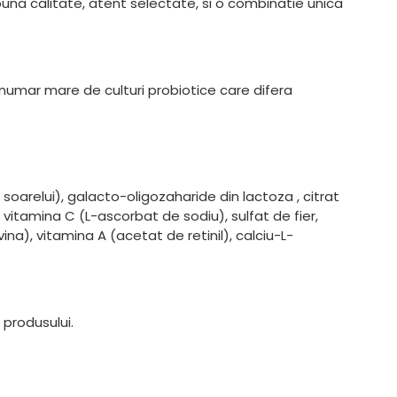
 buna calitate, atent selectate, si o combinatie unica
n numar mare de culturi probiotice care difera
 soarelui), galacto-oligozaharide din lactoza , citrat
nc, vitamina C (L-ascorbat de sodiu), sulfat de fier,
na), vitamina A (acetat de retinil), calciu-L-
produsului.