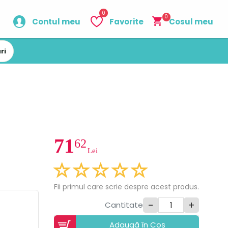
0
0
Contul meu
Favorite
Cosul meu
ri
71
62
Lei
Fii primul care scrie despre acest produs.
-
+
Cantitate
Adaugã în Coș