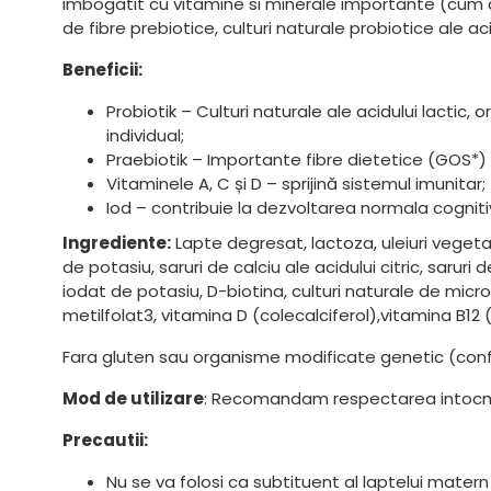
imbogatit cu vitamine si minerale importante (cum ar 
de fibre prebiotice, culturi naturale probiotice ale aci
Beneficii:
Probiotik – Culturi naturale ale acidului lactic
individual;
Praebiotik – Importante fibre dietetice (GOS*) 
Vitaminele A, C și D – sprijină sistemul imunitar;
Iod – contribuie la dezvoltarea normala cogniti
Ingrediente:
Lapte degresat, lactoza, uleiuri vegetale
de potasiu, saruri de calciu ale acidului citric, saruri
iodat de potasiu, D-biotina, culturi naturale de micr
metilfolat3, vitamina D (colecalciferol),vitamina B12
Fara gluten sau organisme modificate genetic (confo
Mod de utilizare
: Recomandam respectarea intocmai 
Precautii:
Nu se va folosi ca subtituent al laptelui matern i