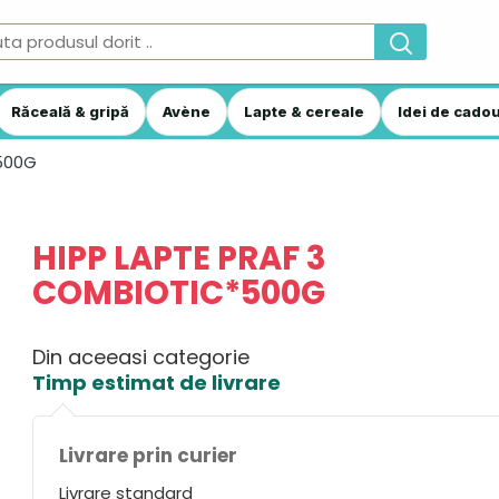
Răceală & gripă
Avène
Lapte & cereale
Idei de cadou
*500G
HIPP LAPTE PRAF 3
COMBIOTIC*500G
Din aceeasi categorie
Timp estimat de livrare
Livrare prin curier
Livrare standard