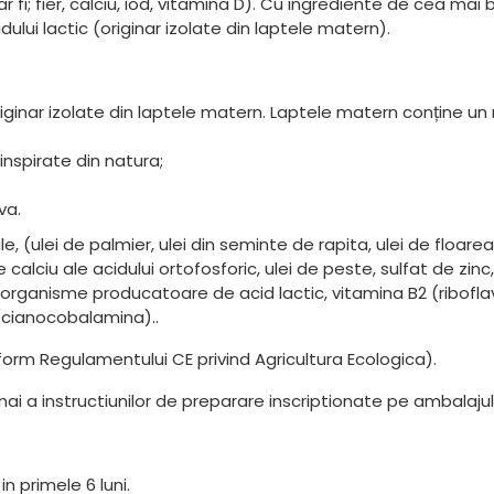
fi; fier, calciu, iod, vitamina D). Cu ingrediente de cea mai
dului lactic (originar izolate din laptele matern).
, originar izolate din laptele matern. Laptele matern conține u
inspirate din natura;
va.
, (ulei de palmier, ulei din seminte de rapita, ulei de floarea
 de calciu ale acidului ortofosforic, ulei de peste, sulfat de zi
oorganisme producatoare de acid lactic, vitamina B2 (riboflavi
 (cianocobalamina)..
rm Regulamentului CE privind Agricultura Ecologica).
a instructiunilor de preparare inscriptionate pe ambalajul 
n primele 6 luni.