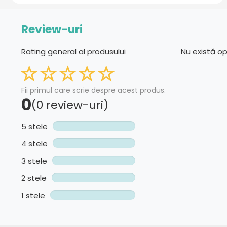
Review-uri
Rating general al produsului
Nu există o
Fii primul care scrie despre acest produs.
0
(0 review-uri)
5 stele
4 stele
3 stele
2 stele
1 stele