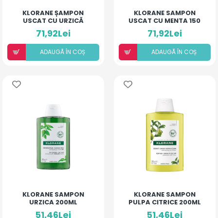
KLORANE ȘAMPON
KLORANE SAMPON
USCAT CU URZICĂ
USCAT CU MENTA 150
150ML
ML
71,92Lei
71,92Lei
ADAUGÃ ÎN COȘ
ADAUGÃ ÎN COȘ
KLORANE SAMPON
KLORANE SAMPON
URZICA 200ML
PULPA CITRICE 200ML
51,46Lei
51,46Lei