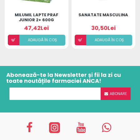
MILUMIL LAPTE PRAF
SANATATE MASCULINA
JUNIOR 2+ 600G
47,42Lei
30,50Lei
ADAUGÃ ÎN COȘ
ADAUGÃ ÎN COȘ
Abonează-te la Newsletter și fii la zi cu
toate noutățile farmaciei ANCA!
ABONARE