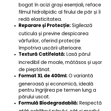
bogat în acizi grași esențiali, reface
filmul hidrolipidic al firului de păr și îi
redă elasticitatea.
Reparare și Protecție:
Sigilează
cuticula și previne despicarea
vârfurilor, oferind protecție
împotriva uscării ulterioare.
Textură Catifelată:
Lasă părul
incredibil de moale, mătăsos și ușor
de pieptănat.
Format XL de 400ml:
O variantă
generoasă și economică, ideală
pentru îngrijirea pe termen lung a
părului uscat.
Formulă Biodegradabilă:
Respectă
atât echilibrul părului, cât și mediul