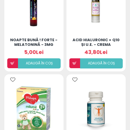
NOAPTE BUNĂ ! FORTE -
ACID HIALURONIC + Q10
MELATONINĂ - 3MG
ȘI U.E. - CREMA
REVITALIZANTĂ DE ZI
5,00Lei
43,80Lei
ADAUGÃ ÎN COȘ
ADAUGÃ ÎN COȘ