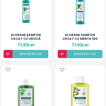
KLORANE ȘAMPON
KLORANE SAMPON
USCAT CU URZICĂ
USCAT CU MENTA 150
150ML
ML
71,92Lei
71,92Lei
ADAUGÃ ÎN COȘ
ADAUGÃ ÎN COȘ