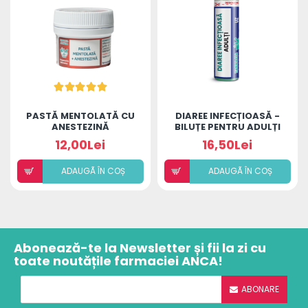
PASTĂ MENTOLATĂ CU
DIAREE INFECȚIOASĂ -
ANESTEZINĂ
BILUȚE PENTRU ADULȚI
12,00Lei
16,50Lei
ADAUGÃ ÎN COȘ
ADAUGÃ ÎN COȘ
Abonează-te la Newsletter și fii la zi cu
toate noutățile farmaciei ANCA!
ABONARE