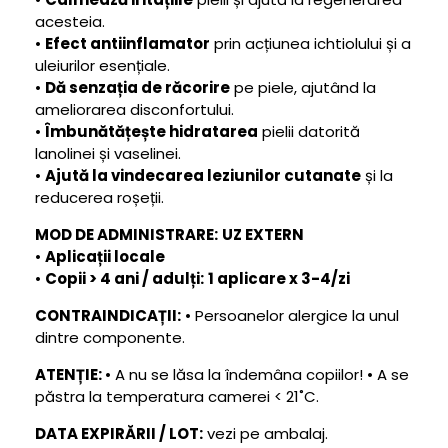
acesteia.
•
Efect antiinflamator
prin acțiunea ichtiolului și a
uleiurilor esențiale.
•
Dă senzația de răcorire
pe piele, ajutând la
ameliorarea disconfortului.
•
Îmbunătățește hidratarea
pielii datorită
lanolinei și vaselinei.
•
Ajută la vindecarea leziunilor cutanate
și la
reducerea roșeții.
MOD DE ADMINISTRARE:
UZ EXTERN
•
Aplicații locale
•
Copii > 4 ani / adulți:
1 aplicare x 3-4/zi
CONTRAINDICAȚII:
•
Persoanelor alergice la unul
dintre componente.
ATENȚIE:
•
A nu se lăsa la îndemâna copiilor!
•
A se
păstra la temperatura camerei < 21˚C.
DATA EXPIRĂRII / LOT:
vezi pe ambalaj.