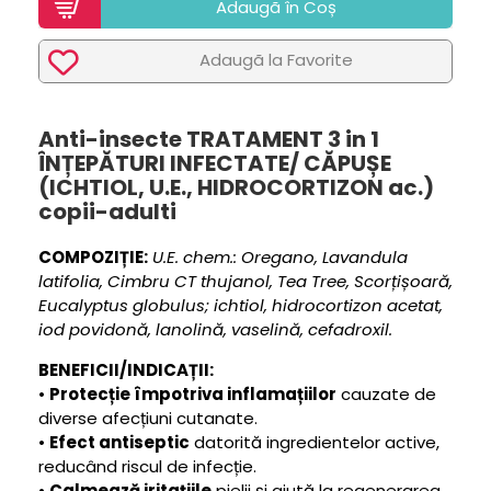
Adaugã în Coș
Adaugã la Favorite
Anti-insecte TRATAMENT 3 in 1
ÎNȚEPĂTURI INFECTATE/ CĂPUȘE
(ICHTIOL, U.E., HIDROCORTIZON ac.)
copii-adulti
COMPOZIȚIE:
U.E. chem.: Oregano, Lavandula
latifolia, Cimbru CT thujanol, Tea Tree, Scorțișoară,
Eucalyptus globulus; ichtiol, hidrocortizon acetat,
iod povidonă, lanolină, vaselină, cefadroxil.
BENEFICII/INDICAȚII:
•
Protecție împotriva inflamațiilor
cauzate de
diverse afecțiuni cutanate.
•
Efect antiseptic
datorită ingredientelor active,
reducând riscul de infecție.
•
Calmează iritațiile
pielii și ajută la regenerarea