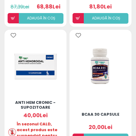
MONODOZE
68,88Lei
81,80Lei
87,39Lei
ADAUGÃ ÎN COȘ
ADAUGÃ ÎN COȘ
ANTI HEM CRONIC -
SUPOZITOARE
40,00Lei
BCAA 30 CAPSULE
În sezonul CALD,
20,00Lei
acest produs este
suspendat pentru