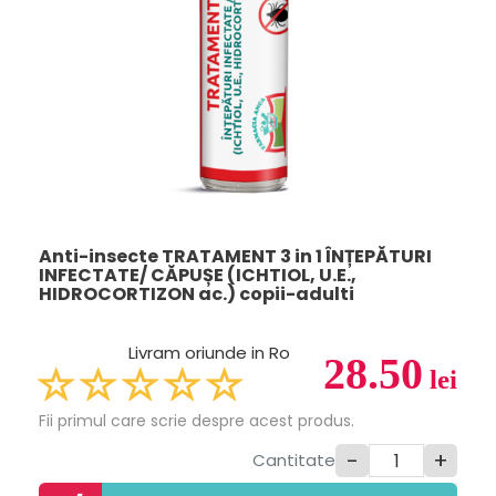
Anti-insecte TRATAMENT 3 in 1 ÎNȚEPĂTURI
INFECTATE/ CĂPUȘE (ICHTIOL, U.E.,
HIDROCORTIZON ac.) copii-adulti
Livram oriunde in Ro
28.50
lei
Fii primul care scrie despre acest produs.
-
+
Cantitate