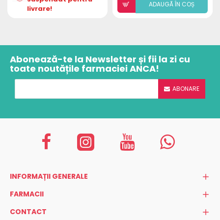
ADAUGÃ ÎN COȘ
livrare!
Abonează-te la Newsletter și fii la zi cu
toate noutățile farmaciei ANCA!
ABONARE
INFORMAȚII GENERALE
FARMACII
CONTACT