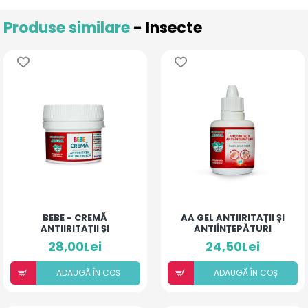
Produse similare
- Insecte
BEBE - CREMĂ
AA GEL ANTIIRITAȚII ȘI
ANTIIRITAȚII ȘI
ANTIÎNȚEPĂTURI
ANTIALERGICĂ
PENTRU ARSURI MEDII
28,00Lei
24,50Lei
ADAUGÃ ÎN COȘ
ADAUGÃ ÎN COȘ