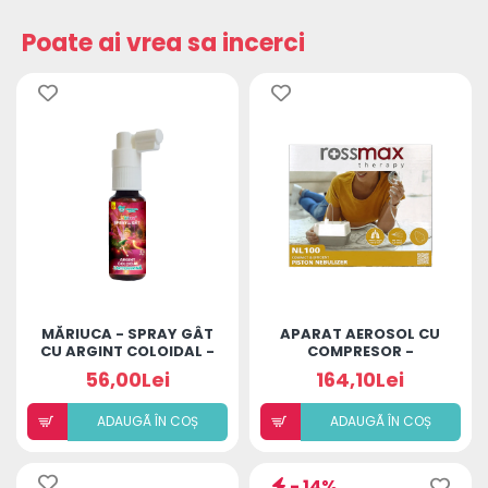
Poate ai vrea sa incerci
MĂRIUCA - SPRAY GÂT
APARAT AEROSOL CU
CU ARGINT COLOIDAL -
COMPRESOR -
LACTOFERINĂ
ROSSMAX THERAPY
56,00Lei
164,10Lei
NL100
ADAUGÃ ÎN COȘ
ADAUGÃ ÎN COȘ
- 14%