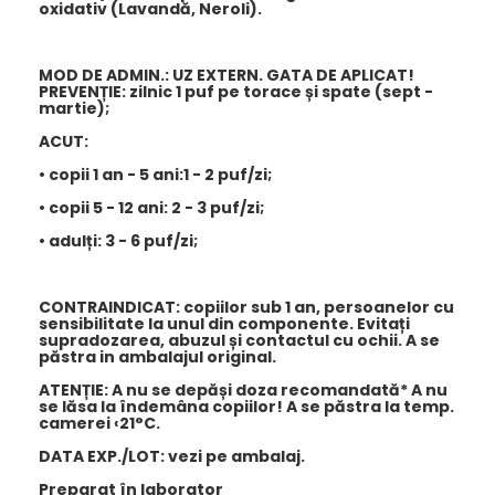
oxidativ (Lavandă, Neroli).
MOD DE ADMIN.: UZ EXTERN.
GATA DE APLICAT!
PREVENȚIE: zilnic 1 puf pe torace și spate (sept -
martie);
ACUT:
• copii 1 an - 5 ani:1 - 2 puf/zi;
• copii 5 - 12 ani: 2 - 3 puf/zi;
• adulți: 3 - 6 puf/zi;
CONTRAINDICAT:
copiilor sub 1 an, persoanelor cu
sensibilitate la unul din componente. Evitați
supradozarea, abuzul și contactul cu ochii. A se
păstra in ambalajul original.
ATENȚIE:
A nu se depăși doza recomandată* A nu
se lăsa la îndemâna copiilor! A se păstra la temp.
camerei ‹21°C.
DATA EXP./LOT: vezi pe ambalaj.
Preparat în laborator