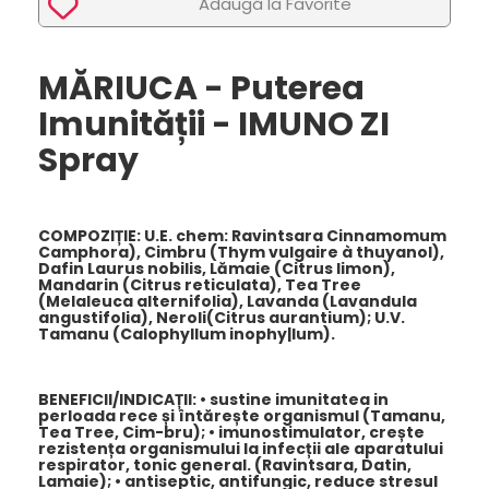
Adaugã la Favorite
MĂRIUCA - Puterea
Imunității - IMUNO ZI
Spray
COMPOZIȚIE:
U.E. chem: Ravintsara Cinnamomum
Camphora), Cimbru (Thym vulgaire à thuyanol),
Dafin Laurus nobilis, Lămaie (Citrus limon),
Mandarin (Citrus reticulata), Tea Tree
(Melaleuca alternifolia), Lavanda (Lavandula
angustifolia), Neroli(Citrus aurantium); U.V.
Tamanu (Calophyllum inophy|lum).
BENEFICII/INDICAȚII
: • sustine imunitatea in
perloada rece și întărește organismul (Tamanu,
Tea Tree, Cim-bru); • imunostimulator, crește
rezistența organismului la infecții ale aparatului
respirator, tonic general. (Ravintsara, Datin,
Lamaie); • antiseptic, antifungic, reduce stresul