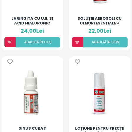
LARINGITA CU U.E. SI
SOLUȚIE AEROSOLI CU
ACID HIALURONIC
ULEIURI ESENȚIALE +
(PIERSICĂ ȘI MANGO)
DEXAMETAZONĂ
24,00Lei
22,00Lei
ADAUGÃ ÎN COȘ
ADAUGÃ ÎN COȘ
SINUS CURAT
LOȚIUNE PENTRU FRECȚII