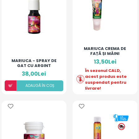
MARIUCA CREMA DE
FAȚĂ ȘI MÂINI
MARIUCA - SPRAY DE
13,50Lei
GAT CU ARGINT
COLOIDAL SI
În sezonul CALD,
38,00Lei
ANTIBIOTIC - COMPLEX
acest produs este
- 10 ML
suspendat pentru
ADAUGÃ ÎN COȘ
livrare!