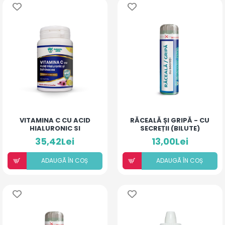
VITAMINA C CU ACID
RĂCEALĂ ȘI GRIPĂ - CU
HIALURONIC SI
SECREȚII (BILUTE)
ECHINACEA
35,42Lei
13,00Lei
ADAUGÃ ÎN COȘ
ADAUGÃ ÎN COȘ