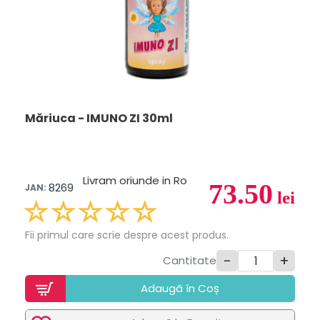
Măriuca - IMUNO ZI 30ml
Livram oriunde in Ro
73.50
8269
JAN:
lei
Fii primul care scrie despre acest produs.
-
+
Cantitate
Adaugã în Coș