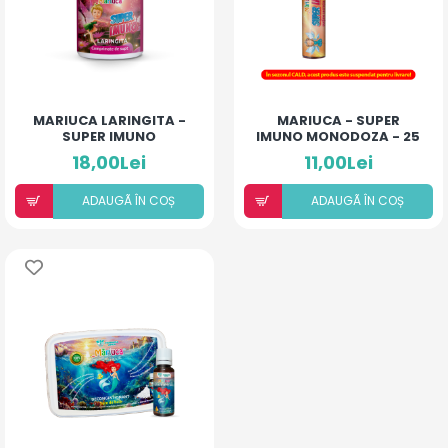
MARIUCA LARINGITA -
MARIUCA - SUPER
SUPER IMUNO
IMUNO MONODOZA - 25
(COMPRIMATE DE SUPT)
ML
18,00Lei
11,00Lei
ADAUGÃ ÎN COȘ
ADAUGÃ ÎN COȘ