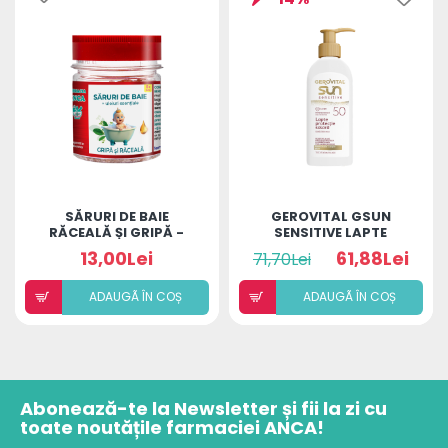
SĂRURI DE BAIE
GEROVITAL GSUN
RĂCEALĂ ȘI GRIPĂ -
SENSITIVE LAPTE
BEBE ȘI COPII
PROTECTIE SOLARA
13,00Lei
61,88Lei
71,70Lei
SPF50 200ML
ADAUGÃ ÎN COȘ
ADAUGÃ ÎN COȘ
Abonează-te la Newsletter și fii la zi cu
toate noutățile farmaciei ANCA!