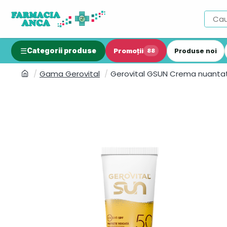
Categorii produse
Promoții
Produse noi
88
Gama Gerovital
Gerovital GSUN Crema nuantat