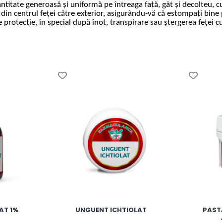
 cantitate generoasă și uniformă pe întreaga față, gât și decolteu,
din centrul feței către exterior, asigurându-vă că estompați bine p
 protecție, în special după înot, transpirare sau ștergerea feței c
AT 1%
UNGUENT ICHTIOLAT
PAST