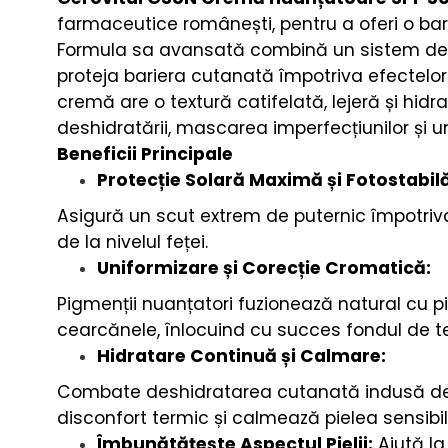
farmaceutice românești, pentru a oferi o bar
Formula sa avansată combină un sistem de fil
proteja bariera cutanată împotriva efectelor
cremă are o textură catifelată, lejeră și hidr
deshidratării, mascarea imperfecțiunilor și u
Beneficii Principale
Protecție Solară Maximă și Fotostabilă
Asigură un scut extrem de puternic împotriva
de la nivelul feței.
Uniformizare și Corecție Cromatică:
Pigmenții nuanțatori fuzionează natural cu 
cearcănele, înlocuind cu succes fondul de te
Hidratare Continuă și Calmare:
Combate deshidratarea cutanată indusă de s
disconfort termic și calmează pielea sensibil
Îmbunătățește Aspectul Pielii:
Ajută la 