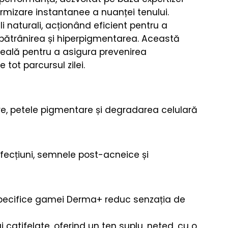
rmizare instantanee a nuanței tenului.
 naturali, acționând eficient pentru a
îmbătrânirea și hiperpigmentarea. Această
 ideală pentru a asigura prevenirea
tot parcursul zilei.
are, petele pigmentare și degradarea celulară
fecțiuni, semnele post-acneice și
specifice gamei Derma+ reduc senzația de
i catifelate, oferind un ten suplu, neted, cu o