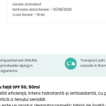
Livrare standard
Estimare data livrare - 10/08/2026
Cost livrare - 19 lei
Impachetare SIGURA
Transport prin
produsele ajung in
oriunde in Ro
siguranta
 față SPF 50, 50ml
naltă eficiență, intens hidratantă și antioxidantă, 
ică a tenului sensibil.
0
este un produs dermatocosmetic hibrid de înaltă p