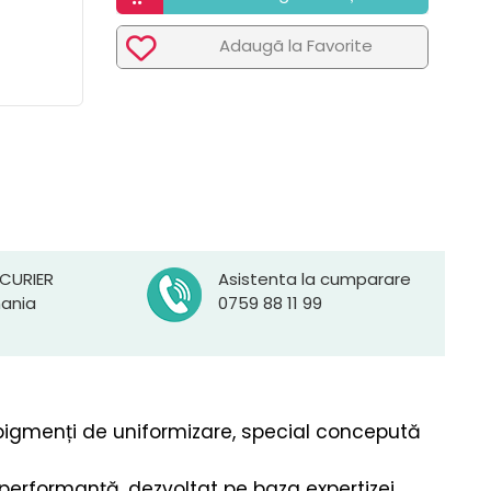
Adaugã la Favorite
 CURIER
Asistenta la cumparare
mania
0759 88 11 99
cu pigmenți de uniformizare, special concepută
erformanță, dezvoltat pe baza expertizei