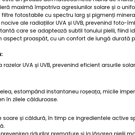
ieră maximă împotriva agresiunilor solare și o unifo
tre fotostabile cu spectru larg și pigmenți minerali
 nocive ale radiațiilor UVA și UVB, prevenind foto-
atantă care se adaptează subtil tonului pielii, fiind
n aspect proaspăt, cu un confort de lungă durată pe 
:
 razelor UVA și UVB, prevenind eficient arsurile sol
pielea, estompând instantaneu roșeața, micile imper
n în zilele călduroase.
oare și căldură, în timp ce ingredientele active 
ă.
prevenirea ridurilor premature și la lăsarea pielii ma