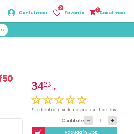
0
0
Contul meu
Favorite
Cosul meu
ri
f50
34
23
Lei
Fii primul care scrie despre acest produs.
-
+
Cantitate
Adaugã în Coș