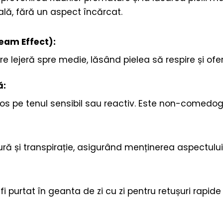
ală, fără un aspect încărcat.
eam Effect):
 lejeră spre medie, lăsând pielea să respire și ofe
ă:
os pe tenul sensibil sau reactiv. Este non-comedoge
ură și transpirație, asigurând menținerea aspectului u
fi purtat în geanta de zi cu zi pentru retușuri rapi