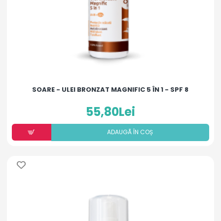
SOARE - ULEI BRONZAT MAGNIFIC 5 ÎN 1 - SPF 8
55,80Lei
ADAUGÃ ÎN COȘ