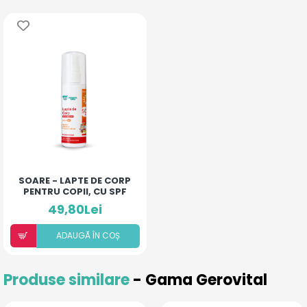
SOARE - LAPTE DE CORP
PENTRU COPII, CU SPF
50+
49,80Lei
ADAUGÃ ÎN COȘ
Produse similare
- Gama Gerovital