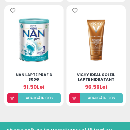
NAN LAPTE PRAF 3
VICHY IDEAL SOLEIL
800G
LAPTE HIDRATANT
AUTOBRONZANT
91,50Lei
96,56Lei
PENTRU FATA SI CORP
100ML
ADAUGÃ ÎN COȘ
ADAUGÃ ÎN COȘ