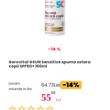
-14 %
Gerovital GSUN Sensitive spuma solara
copii SPF50+ 150ml
-14%
Livram
64.73Lei
oriunde in Ro
88
55
Lei