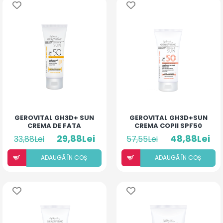
GEROVITAL GH3D+ SUN
GEROVITAL GH3D+SUN
CREMA DE FATA
CREMA COPII SPF50
NATURAL SPF50 50ML
100ML
29,88Lei
48,88Lei
33,88Lei
57,55Lei
ADAUGÃ ÎN COȘ
ADAUGÃ ÎN COȘ