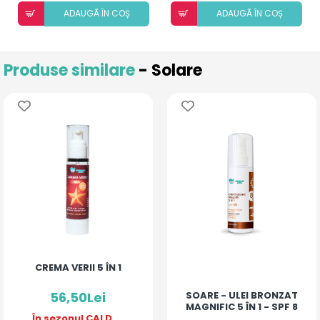
ADAUGÃ ÎN COȘ
ADAUGÃ ÎN COȘ
Produse similare
- Solare
CREMA VERII 5 ÎN 1
56,50Lei
SOARE - ULEI BRONZAT
MAGNIFIC 5 ÎN 1 - SPF 8
În sezonul CALD,