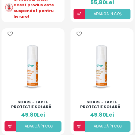
55,80Lei
acest produs este
suspendat pentru
ADAUGÃ ÎN COȘ
livrare!
SOARE - LAPTE
SOARE - LAPTE
PROTECTIE SOLARĂ -
PROTECTIE SOLARĂ -
SPF 25+
SPF 25+ CU SCLIPICI
49,80Lei
49,80Lei
ADAUGÃ ÎN COȘ
ADAUGÃ ÎN COȘ