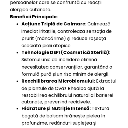
persoanelor care se confruntă cu reacții
alergice cutanate.
Beneficii Principale:
Acțiune Triplă de Calmare:
Calmează
imediat iritațiile, controlează senzația de
prurit (mâncărime) și reduce roșeața
asociată pielii atopice.
Tehnologie DEFI (Cosmetică Sterilă):
Sistemul unic de închidere elimină
necesitatea conservanților, garantând o
formulă pură și un risc minim de alergii.
Reechilibrarea Microbiomului:
Extractul
de plantule de Ovăz Rhealba ajută la
restabilirea echilibrului natural al barierei
cutanate, prevenind recidivele.
Hidratare și Nutriție Intensă:
Textura
bogată de balsam hrănește pielea în
profunzime, redându-i suplețea și