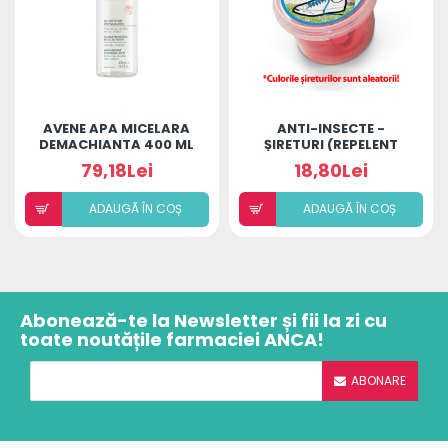
AVENE APA MICELARA
ANTI-INSECTE -
DEMACHIANTA 400 ML
ȘIRETURI (REPELENT
INSECTE)
79,18Lei
18,80Lei
ADAUGÃ ÎN COȘ
ADAUGÃ ÎN COȘ
Abonează-te la Newsletter și fii la zi cu
toate noutățile farmaciei ANCA!
ABONARE