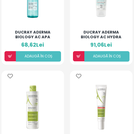
DUCRAY ADERMA
DUCRAY ADERMA
BIOLOGY AC APA
BIOLOGY AC HYDRA
MICELARA
CREMA
68,62Lei
91,06Lei
PURIFICATOARE 200ML
COMPENSATOARE
ULTRA CALM
ADAUGÃ ÎN COȘ
ADAUGÃ ÎN COȘ