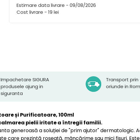
Estimare data livrare - 09/08/2026
Cost livrare - 19 lei
Impachetare SIGURA
Transport prin
produsele ajung in
oriunde in Ro
siguranta
are și Purificatoare, 100ml
marea pielii iritate a întregii familii.
ianta generoasă a soluției de "prim ajutor" dermatologic
zate care prezintă roșeață, mâncărime sau mici fisuri. Este 