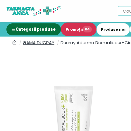
Categorii produse
Promoții
Produse noi
84
GAMA DUCRAY
Ducray Aderma Dermalibour+Cic