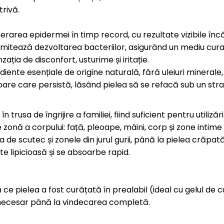
trivă.
area epidermei în timp record, cu rezultate vizibile încă 
imitează dezvoltarea bacteriilor, asigurând un mediu cur
ția de disconfort, usturime și iritație.
iente esențiale de origine naturală, fără uleiuri minerale,
re care persistă, lăsând pielea să se refacă sub un strat 
în trusa de îngrijire a familiei, fiind suficient pentru utili
 zonă a corpului: față, pleoape, mâini, corp și zone intime
ia de scutec și zonele din jurul gurii, până la pielea crăpat
e lipicioasă și se absoarbe rapid.
 ce pielea a fost curățată în prealabil (ideal cu gelul de
ste necesar până la vindecarea completă.