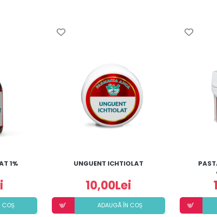
AT 1%
UNGUENT ICHTIOLAT
PAST
i
10,00Lei
N COȘ
ADAUGÃ ÎN COȘ