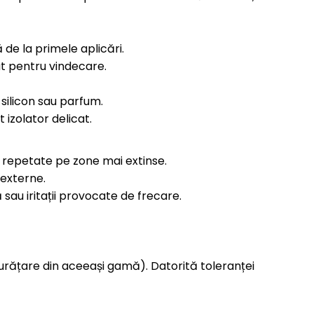
de la primele aplicări.
at pentru vindecare.
 silicon sau parfum.
izolator delicat.
zări repetate pe zone mai extinse.
 externe.
ă sau iritații provocate de frecare.
 curățare din aceeași gamă). Datorită toleranței