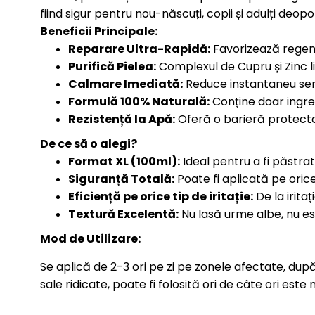
fiind sigur pentru nou-născuți, copii și adulți deopo
Beneficii Principale:
Reparare Ultra-Rapidă:
Favorizează regener
Purifică Pielea:
Complexul de Cupru și Zinc l
Calmare Imediată:
Reduce instantaneu senza
Formulă 100% Naturală:
Conține doar ingred
Rezistență la Apă:
Oferă o barieră protectoa
De ce să o alegi?
Format XL (100ml):
Ideal pentru a fi păstrat 
Siguranță Totală:
Poate fi aplicată pe orice
Eficiență pe orice tip de iritație:
De la iritaț
Textură Excelentă:
Nu lasă urme albe, nu est
Mod de Utilizare:
Se aplică de 2-3 ori pe zi pe zonele afectate, după
sale ridicate, poate fi folosită ori de câte ori e