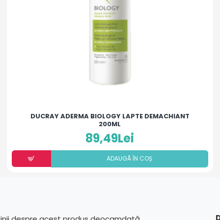
DUCRAY ADERMA BIOLOGY LAPTE DEMACHIANT
200ML
89,49Lei
ADAUGÃ ÎN COȘ
D
pinii despre acest produs deocamdată.