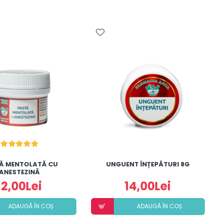
Ă MENTOLATĂ CU
UNGUENT ÎNȚEPĂTURI 8G
ANESTEZINĂ
12,00Lei
14,00Lei
ADAUGÃ ÎN COȘ
ADAUGÃ ÎN COȘ