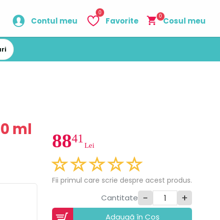
0
0
Contul meu
Favorite
Cosul meu
ri
0 ml
88
41
Lei
Fii primul care scrie despre acest produs.
-
+
Cantitate
Adaugã în Coș