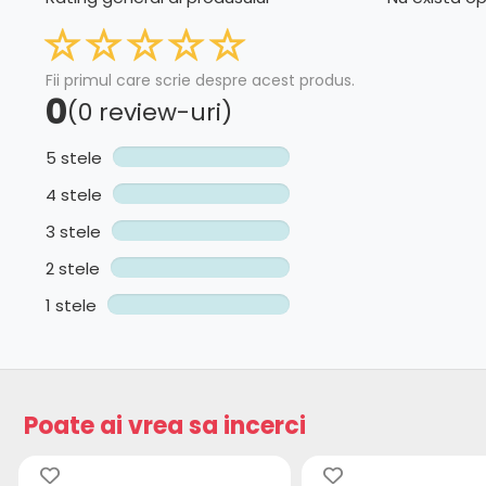
Fii primul care scrie despre acest produs.
0
(0 review-uri)
5 stele
4 stele
3 stele
2 stele
1 stele
Poate ai vrea sa incerci