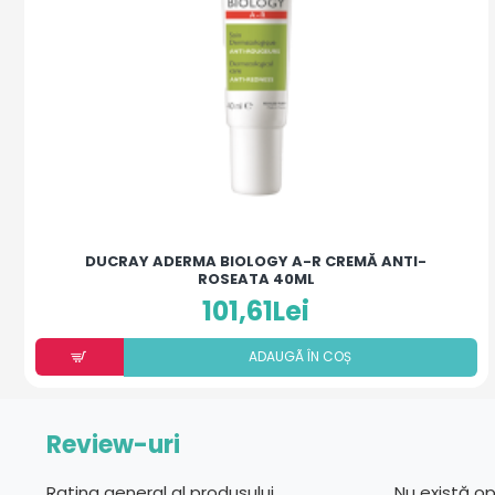
DUCRAY ADERMA BIOLOGY A-R CREMĂ ANTI-
ROSEATA 40ML
101,61Lei
ADAUGÃ ÎN COȘ
Review-uri
Rating general al produsului
Nu există o