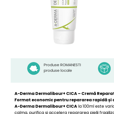
Produse ROMANESTI
produse locale
A-Derma Dermalibour+ CICA – Cremă Reparato
Format economic pentru repararea rapidă și cal
A-Derma Dermalibour+ CICA
la 100ml este var
calma, purifica și accelera repararea pielii fragili