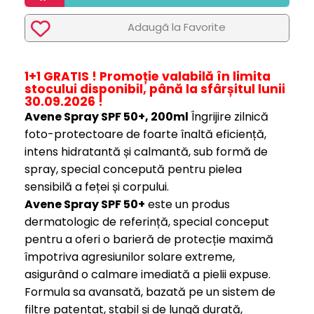
Adaugã la Favorite
1+1 GRATIS !
Promoție
valabilă în limita
stocului disponibil, până la sfârșitul lunii
30.09.2026 !
Avene Spray SPF 50+, 200ml
Îngrijire zilnică
foto-protectoare de foarte înaltă eficiență,
intens hidratantă și calmantă, sub formă de
spray, special concepută pentru pielea
sensibilă a feței și corpului.
Avene Spray SPF 50+
este un produs
dermatologic de referință, special conceput
pentru a oferi o barieră de protecție maximă
împotriva agresiunilor solare extreme,
asigurând o calmare imediată a pielii expuse.
Formula sa avansată, bazată pe un sistem de
filtre patentat, stabil și de lungă durată,