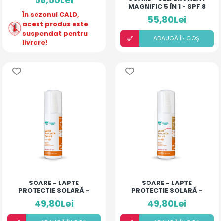
56,50Lei
MAGNIFIC 5 ÎN 1 - SPF 8
În sezonul CALD,
55,80Lei
acest produs este
suspendat pentru
ADAUGÃ ÎN COȘ
livrare!
SOARE - LAPTE
SOARE - LAPTE
PROTECTIE SOLARĂ -
PROTECTIE SOLARĂ -
SPF 25+
SPF 25+ CU SCLIPICI
49,80Lei
49,80Lei