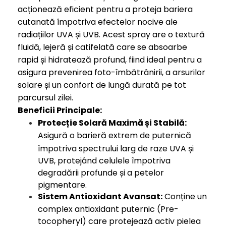
acționează eficient pentru a proteja bariera
cutanată împotriva efectelor nocive ale
radiațiilor UVA și UVB. Acest spray are o textură
fluidă, lejeră și catifelată care se absoarbe
rapid și hidratează profund, fiind ideal pentru a
asigura prevenirea foto-îmbătrânirii, a arsurilor
solare și un confort de lungă durată pe tot
parcursul zilei.
Beneficii Principale:
Protecție Solară Maximă și Stabilă:
Asigură o barieră extrem de puternică
împotriva spectrului larg de raze UVA și
UVB, protejând celulele împotriva
degradării profunde și a petelor
pigmentare.
Sistem Antioxidant Avansat:
Conține un
complex antioxidant puternic (Pre-
tocopheryl) care protejează activ pielea