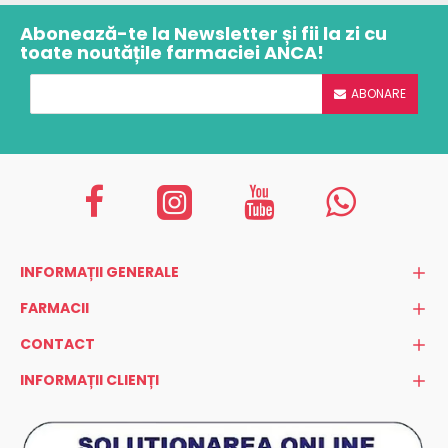
Abonează-te la Newsletter și fii la zi cu
toate noutățile farmaciei ANCA!
ABONARE
INFORMAȚII GENERALE
FARMACII
CONTACT
INFORMAȚII CLIENȚI