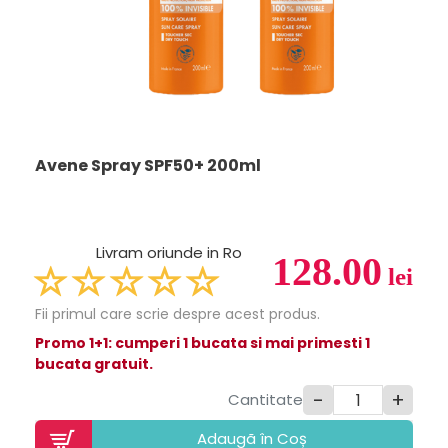
Avene Spray SPF50+ 200ml
Livram oriunde in Ro
128.00
lei
Fii primul care scrie despre acest produs.
Promo 1+1: cumperi 1 bucata si mai primesti 1
bucata gratuit.
-
+
Cantitate
Adaugã în Coș