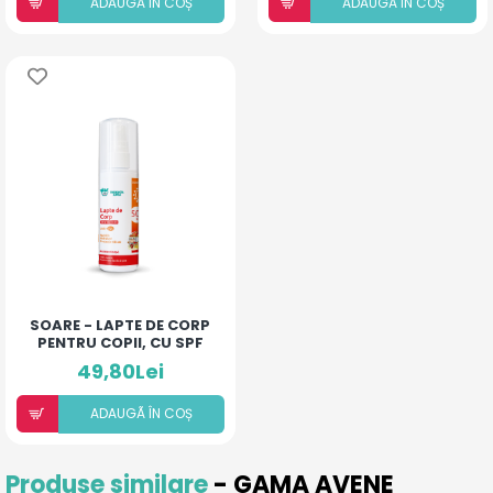
ADAUGÃ ÎN COȘ
ADAUGÃ ÎN COȘ
SOARE - LAPTE DE CORP
PENTRU COPII, CU SPF
50+
49,80Lei
ADAUGÃ ÎN COȘ
Produse similare
- GAMA AVENE