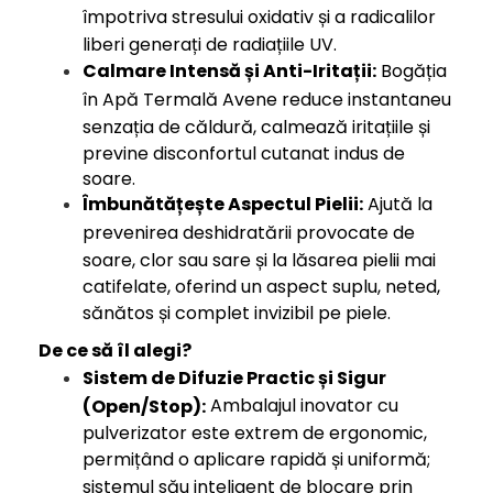
împotriva stresului oxidativ și a radicalilor
liberi generați de radiațiile UV.
Calmare Intensă și Anti-Iritații:
Bogăția
în Apă Termală Avene reduce instantaneu
senzația de căldură, calmează iritațiile și
previne disconfortul cutanat indus de
soare.
Îmbunătățește Aspectul Pielii:
Ajută la
prevenirea deshidratării provocate de
soare, clor sau sare și la lăsarea pielii mai
catifelate, oferind un aspect suplu, neted,
sănătos și complet invizibil pe piele.
De ce să îl alegi?
Sistem de Difuzie Practic și Sigur
Ambalajul inovator cu
(Open/Stop):
pulverizator este extrem de ergonomic,
permițând o aplicare rapidă și uniformă;
sistemul său inteligent de blocare prin