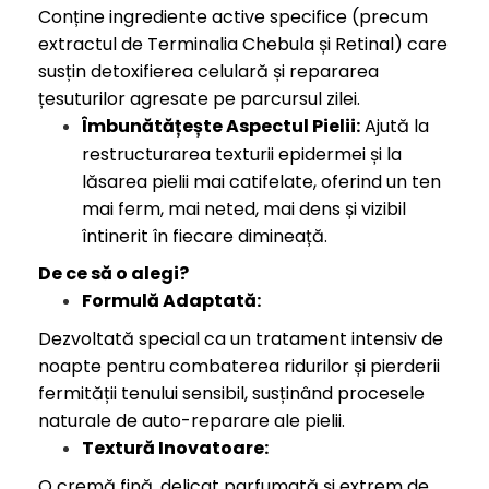
Conține ingrediente active specifice (precum
extractul de Terminalia Chebula și Retinal) care
susțin detoxifierea celulară și repararea
țesuturilor agresate pe parcursul zilei.
Îmbunătățește Aspectul Pielii:
Ajută la
restructurarea texturii epidermei și la
lăsarea pielii mai catifelate, oferind un ten
mai ferm, mai neted, mai dens și vizibil
întinerit în fiecare dimineață.
De ce să o alegi?
Formulă Adaptată:
Dezvoltată special ca un tratament intensiv de
noapte pentru combaterea ridurilor și pierderii
fermității tenului sensibil, susținând procesele
naturale de auto-reparare ale pielii.
Textură Inovatoare:
O cremă fină, delicat parfumată și extrem de