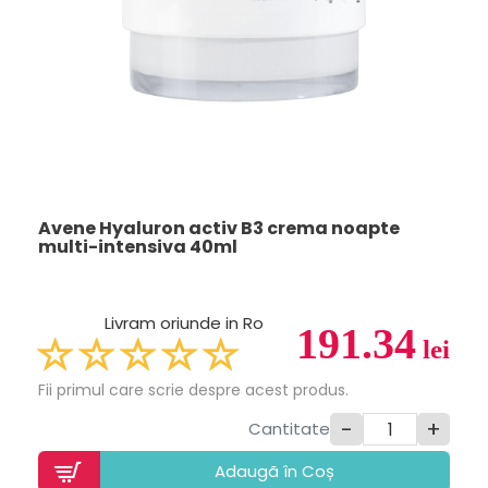
Avene Hyaluron activ B3 crema noapte
multi-intensiva 40ml
Livram oriunde in Ro
191.34
lei
Fii primul care scrie despre acest produs.
-
+
Cantitate
Adaugã în Coș