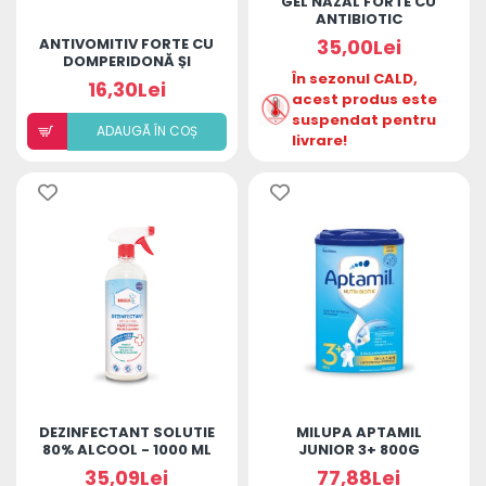
GEL NAZAL FORTE CU
ANTIBIOTIC
ANTIVOMITIV FORTE CU
35,00Lei
DOMPERIDONĂ ȘI
ULEIURI ESENȚIALE
În sezonul CALD,
16,30Lei
acest produs este
suspendat pentru
ADAUGÃ ÎN COȘ
livrare!
DEZINFECTANT SOLUTIE
MILUPA APTAMIL
80% ALCOOL - 1000 ML
JUNIOR 3+ 800G
- HIGIANCA
35,09Lei
77,88Lei