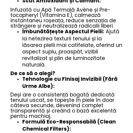
Scut Antioxidant și Calmant:
Infuzată cu Apă Termală Avène și Pre-
tocopheryl (Vitamina E), calmează
instantaneu roșeața, reduce senzația de
strângere și neutralizează radicalii liberi.
Îmbunătățește Aspectul Pielii:
Ajută
la netezirea texturii tenului și la
lăsarea pielii mai catifelate, oferind un
aspect suplu, proaspăt, vizibil
revitalizat și plin de luminozitate
naturală.
De ce să o alegi?
Tehnologie cu Finisaj Invizibil (Fără
Urme Albe):
Deși are o consistență bogată dedicată
tenului uscat, se topește în piele în doar
câteva secunde, devenind complet
transparentă și creând o bază excelentă
pentru machiaj.
Formulă Eco-Responsabilă (Clean
Chemical Filters):