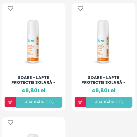
SOARE - LAPTE
SOARE - LAPTE
PROTECTIE SOLARĂ -
PROTECTIE SOLARĂ -
SPF 25+
SPF 25+ CU SCLIPICI
49,80Lei
49,80Lei
ADAUGÃ ÎN COȘ
ADAUGÃ ÎN COȘ