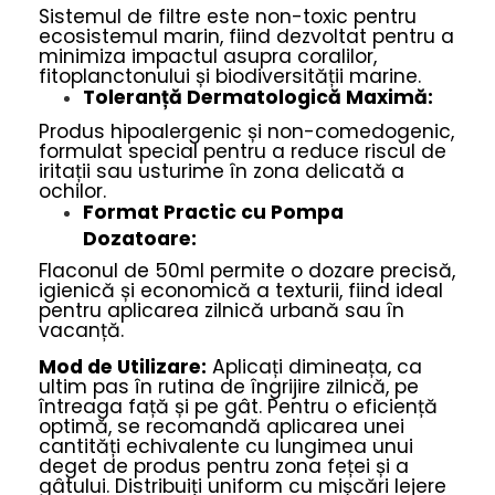
Sistemul de filtre este non-toxic pentru
ecosistemul marin, fiind dezvoltat pentru a
minimiza impactul asupra coralilor,
fitoplanctonului și biodiversității marine.
Toleranță Dermatologică Maximă:
Produs hipoalergenic și non-comedogenic,
formulat special pentru a reduce riscul de
iritații sau usturime în zona delicată a
ochilor.
Format Practic cu Pompa
Dozatoare:
Flaconul de 50ml permite o dozare precisă,
igienică și economică a texturii, fiind ideal
pentru aplicarea zilnică urbană sau în
vacanță.
Mod de Utilizare:
Aplicați dimineața, ca
ultim pas în rutina de îngrijire zilnică, pe
întreaga față și pe gât. Pentru o eficiență
optimă, se recomandă aplicarea unei
cantități echivalente cu lungimea unui
deget de produs pentru zona feței și a
gâtului. Distribuiți uniform cu mișcări lejere