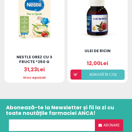
ULEI DE RICIN
NESTLE OREZ CU 3
FRUCTE *250 G
12,00Lei
31,23Lei
ADAUGÃ ÎN COȘ
Stoc epuizat
Abonează-te la Newsletter și fii la zi cu
toate noutățile farmaciei ANCA!
ABONARE