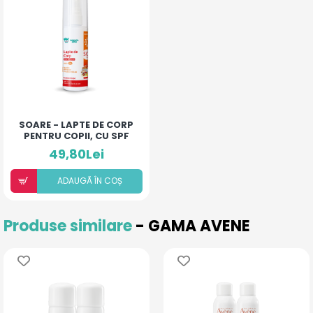
SOARE - LAPTE DE CORP
PENTRU COPII, CU SPF
50+
49,80Lei
ADAUGÃ ÎN COȘ
Produse similare
- GAMA AVENE