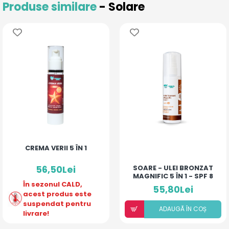
Produse similare
- Solare
CREMA VERII 5 ÎN 1
56,50Lei
SOARE - ULEI BRONZAT
MAGNIFIC 5 ÎN 1 - SPF 8
În sezonul CALD,
55,80Lei
acest produs este
suspendat pentru
ADAUGÃ ÎN COȘ
livrare!