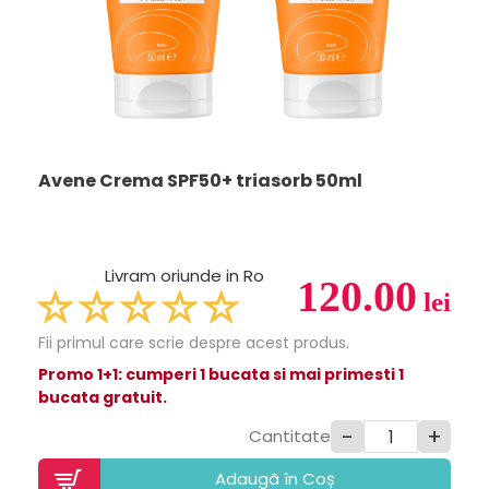
Avene Crema SPF50+ triasorb 50ml
Livram oriunde in Ro
120.00
lei
Fii primul care scrie despre acest produs.
Promo 1+1: cumperi 1 bucata si mai primesti 1
bucata gratuit.
-
+
Cantitate
Adaugã în Coș