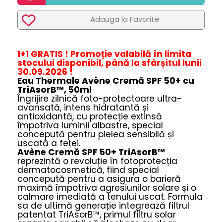
Adaugã la Favorite
1+1 GRATIS !
Promoție
valabilă în limita
stocului disponibil, până la sfârșitul lunii
30.09.2026 !
Eau Thermale Avène Cremă SPF 50+ cu
TriAsorB™, 50ml
Îngrijire zilnică foto-protectoare ultra-
avansată, intens hidratantă și
antioxidantă, cu protecție extinsă
împotriva luminii albastre, special
concepută pentru pielea sensibilă și
uscată a feței.
Avène Cremă SPF 50+ TriAsorB™
reprezintă o revoluție în fotoprotecția
dermatocosmetică, fiind special
concepută pentru a asigura o barieră
maximă împotriva agresiunilor solare și o
calmare imediată a tenului uscat. Formula
sa de ultimă generație integrează filtrul
patentat TriAsorB™, primul filtru solar