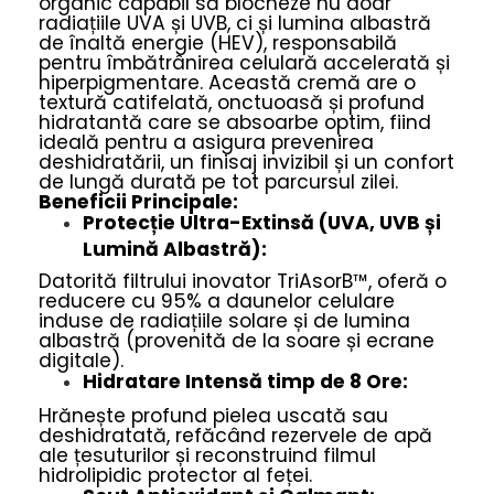
organic capabil să blocheze nu doar
radiațiile UVA și UVB, ci și lumina albastră
de înaltă energie (HEV), responsabilă
pentru îmbătrânirea celulară accelerată și
hiperpigmentare. Această cremă are o
textură catifelată, onctuoasă și profund
hidratantă care se absoarbe optim, fiind
ideală pentru a asigura prevenirea
deshidratării, un finisaj invizibil și un confort
de lungă durată pe tot parcursul zilei.
Beneficii Principale:
Protecție Ultra-Extinsă (UVA, UVB și
Lumină Albastră):
Datorită filtrului inovator TriAsorB™, oferă o
reducere cu 95% a daunelor celulare
induse de radiațiile solare și de lumina
albastră (provenită de la soare și ecrane
digitale).
Hidratare Intensă timp de 8 Ore:
Hrănește profund pielea uscată sau
deshidratată, refăcând rezervele de apă
ale țesuturilor și reconstruind filmul
hidrolipidic protector al feței.