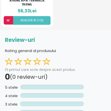
AVENE APA TERMALA
150ML
56,33Lei
ADAUGÃ ÎN COȘ
Review-uri
Rating general al produsului
Fii primul care scrie despre acest produs.
0
(0 review-uri)
5 stele
4 stele
3 stele