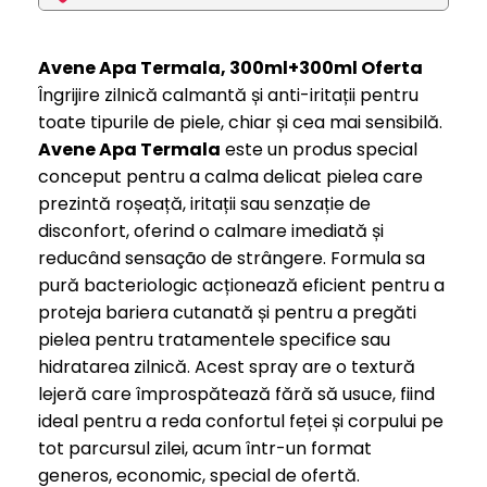
Avene Apa Termala, 300ml+300ml Oferta
Îngrijire zilnică calmantă și anti-iritații pentru
toate tipurile de piele, chiar și cea mai sensibilă.
Avene Apa Termala
este un produs special
conceput pentru a calma delicat pielea care
prezintă roșeață, iritații sau senzație de
disconfort, oferind o calmare imediată și
reducând sensação de strângere. Formula sa
pură bacteriologic acționează eficient pentru a
proteja bariera cutanată și pentru a pregăti
pielea pentru tratamentele specifice sau
hidratarea zilnică. Acest spray are o textură
lejeră care împrospătează fără să usuce, fiind
ideal pentru a reda confortul feței și corpului pe
tot parcursul zilei, acum într-un format
generos, economic, special de ofertă.