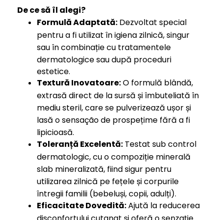
De ce să îl alegi?
Formulă Adaptată:
Dezvoltat special
pentru a fi utilizat în igiena zilnică, singur
sau în combinație cu tratamentele
dermatologice sau după proceduri
estetice.
Textură Inovatoare:
O formulă blândă,
extrasă direct de la sursă și îmbuteliată în
mediu steril, care se pulverizează ușor și
lasă o sensação de prospețime fără a fi
lipicioasă.
Toleranță Excelentă:
Testat sub control
dermatologic, cu o compoziție minerală
slab mineralizată, fiind sigur pentru
utilizarea zilnică pe fețele și corpurile
întregii familii (bebeluși, copii, adulți).
Eficacitate Dovedită:
Ajută la reducerea
disconfortului cutanat și oferă o senzație