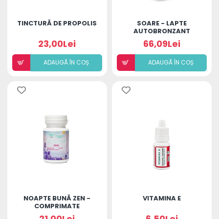
TINCTURĂ DE PROPOLIS
SOARE - LAPTE
AUTOBRONZANT
ESENȚĂ DE SANTAL &
23,00Lei
66,09Lei
PATCHOULI ACID
HIALURONIC 100ML
ADAUGÃ ÎN COȘ
ADAUGÃ ÎN COȘ
NOAPTE BUNĂ ZEN -
VITAMINA E
COMPRIMATE
MASTICABILE X10
21,00Lei
6,50Lei