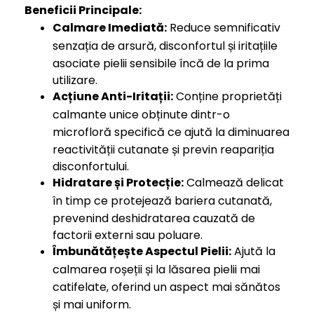
Beneficii Principale:
Calmare Imediată:
Reduce semnificativ
senzația de arsură, disconfortul și iritațiile
asociate pielii sensibile încă de la prima
utilizare.
Acțiune Anti-Iritații:
Conține proprietăți
calmante unice obținute dintr-o
microfloră specifică ce ajută la diminuarea
reactivității cutanate și previn reapariția
disconfortului.
Hidratare și Protecție:
Calmează delicat
în timp ce protejează bariera cutanată,
prevenind deshidratarea cauzată de
factorii externi sau poluare.
Îmbunătățește Aspectul Pielii:
Ajută la
calmarea roșeții și la lăsarea pielii mai
catifelate, oferind un aspect mai sănătos
și mai uniform.