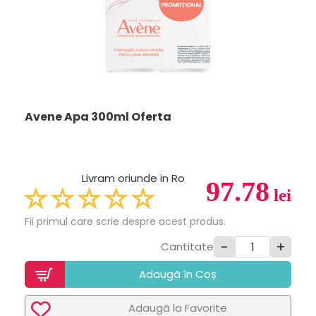
Avene Apa 300ml Oferta
Livram oriunde in Ro
97.78
lei
Fii primul care scrie despre acest produs.
-
+
Cantitate
Adaugã în Coș
Adaugã la Favorite