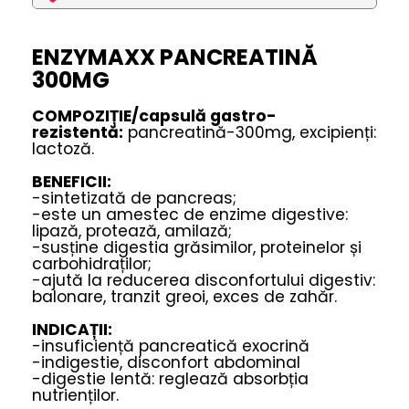
ENZYMAXX PANCREATINĂ
300MG
COMPOZIȚIE/capsulă gastro-
rezistentă:
pancreatină-300mg, excipienți:
lactoză.
BENEFICII:
-sintetizată de pancreas;
-este un amestec de enzime digestive:
lipază, protează, amilază;
-susține digestia grăsimilor, proteinelor și
carbohidraților;
-ajută la reducerea disconfortului digestiv:
balonare, tranzit greoi, exces de zahăr.
INDICAȚII:
-insuficiență pancreatică exocrină
-indigestie, disconfort abdominal
-digestie lentă: reglează absorbția
nutrienților.