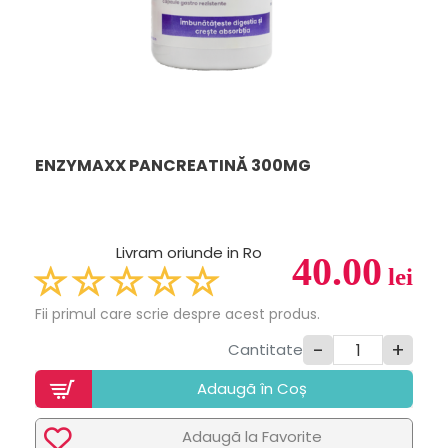
ENZYMAXX PANCREATINĂ 300MG
Livram oriunde in Ro
40.00
lei
Fii primul care scrie despre acest produs.
-
+
Cantitate
Adaugã în Coș
Adaugã la Favorite