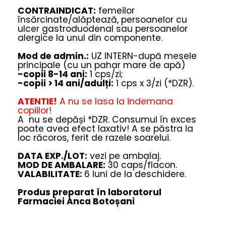
CONTRAINDICAT:
femeilor
însărcinate/alăptează, persoanelor cu
ulcer gastroduodenal sau persoanelor
alergice la unul din componente.
Mod de admin.:
UZ INTERN-după mesele
principale (cu un pahar mare de apă)
-copii 8-14 ani:
1 cps/zi;
-copii > 14 ani/adulți:
1 cps x 3/zi (*DZR).
ATENTIE!
A nu se lasa la indemana
copiilor!
A nu se depăși *DZR. Consumul în exces
poate avea efect laxativ! A se păstra la
loc răcoros, ferit de razele soarelui.
DATA EXP./LOT:
vezi pe ambalaj.
MOD DE AMBALARE:
30 caps/flacon.
VALABILITATE:
6 luni de la deschidere.
Produs preparat în laboratorul
Farmaciei Anca Botoșani