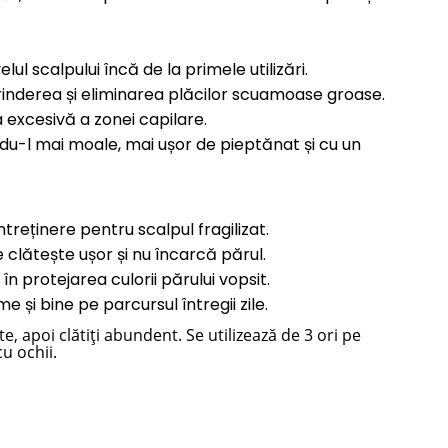
l scalpului încă de la primele utilizări.
sprinderea și eliminarea plăcilor scuamoase groase.
 excesivă a zonei capilare.
ndu-l mai moale, mai ușor de pieptănat și cu un
ntreținere pentru scalpul fragilizat.
clătește ușor și nu încarcă părul.
în protejarea culorii părului vopsit.
 și bine pe parcursul întregii zile.
e, apoi clătiți abundent. Se utilizează de 3 ori pe
u ochii.