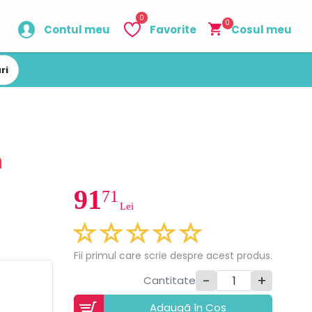
0
0
Contul meu
Favorite
Cosul meu
ri
n
91
71
Lei
Fii primul care scrie despre acest produs.
-
+
Cantitate
Adaugã în Coș