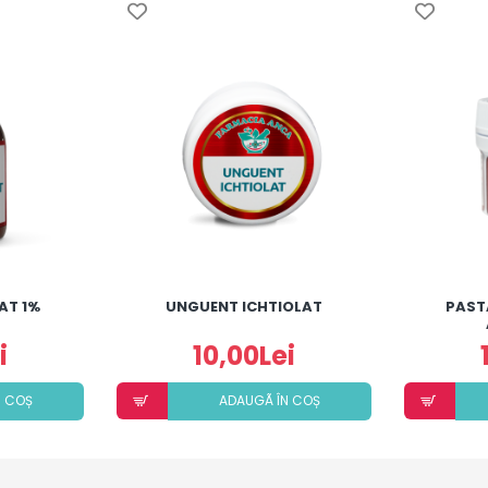
AT 1%
UNGUENT ICHTIOLAT
PAST
i
10,00Lei
N COȘ
ADAUGÃ ÎN COȘ