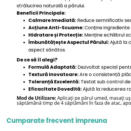
strălucirea naturală a părului.
Beneficii Principale:
Calmare Imediată:
Reduce semnificativ senz
Acțiune Anti-Scuame:
Conține ingrediente a
Hidratare și Protecție:
Menține echilibrul sc
Îmbunătățește Aspectul Părului:
Ajută la 
aspect sănătos.
De ce să îl alegi?
Formulă Adaptată:
Dezvoltat special pentru 
Textură Inovatoare:
Are o consistență plăc
Toleranță Excelentă:
Testat sub control derm
Eficacitate Dovedită:
Ajută la reducerea rap
Mod de Utilizare:
Aplicați pe părul umed, masați ușor 
săptămână timp de 4 săptămâni în faza de atac, apoi
Cumparate frecvent impreuna