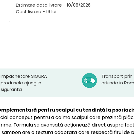
Estimare data livrare - 10/08/2026
Cost livrare - 19 lei
Impachetare SIGURA
Transport prin
produsele ajung in
oriunde in Ro
siguranta
complementară pentru scalpul cu tendință la psoriazi
ial conceput pentru a calma scalpul care prezintă plăci
ime. Formula sa avansată acționează direct asupra factor
 șampon are o textură adaptată care respectă firul de păr,