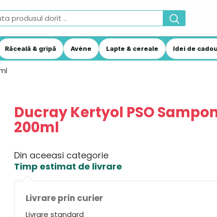
Răceală & gripă
Avène
Lapte & cereale
Idei de cadou
ml
Ducray Kertyol PSO Sampo
200ml
Din aceeasi categorie
Timp estimat de livrare
Livrare prin curier
Livrare standard