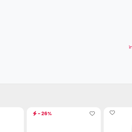
î
- 26%