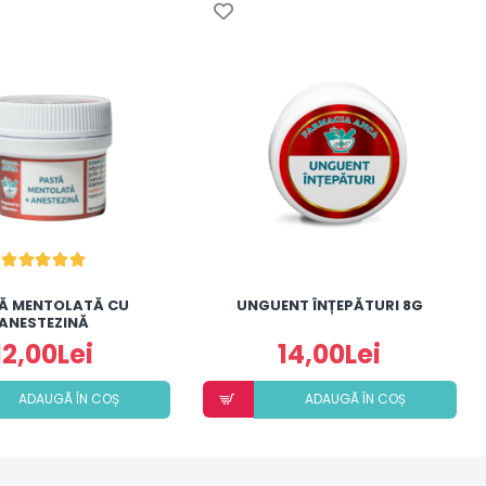
Ă MENTOLATĂ CU
UNGUENT ÎNȚEPĂTURI 8G
ANESTEZINĂ
12,00Lei
14,00Lei
ADAUGÃ ÎN COȘ
ADAUGÃ ÎN COȘ