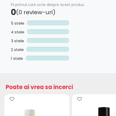
Fii primul care scrie despre acest produs.
0
(0 review-uri)
5 stele
4 stele
3 stele
2 stele
1 stele
Poate ai vrea sa incerci