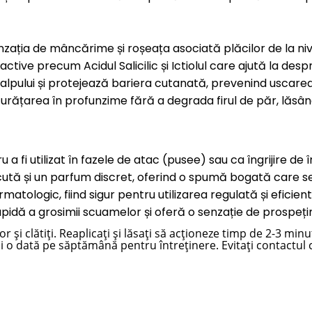
ația de mâncărime și roșeața asociată plăcilor de la nivelu
ctive precum Acidul Salicilic și Ictiolul care ajută la de
alpului și protejează bariera cutanată, prevenind uscarea
curățarea în profunzime fără a degrada firul de păr, lăsâ
a fi utilizat în fazele de atac (pusee) sau ca îngrijire de î
ută și un parfum discret, oferind o spumă bogată care se 
atologic, fiind sigur pentru utilizarea regulată și eficient 
idă a grosimii scuamelor și oferă o senzație de prospețime
și clătiți. Reaplicați și lăsați să acționeze timp de 2-3 minut
 o dată pe săptămână pentru întreținere. Evitați contactul c