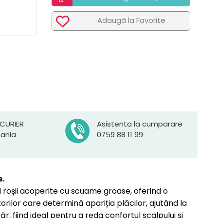
Adaugã la Favorite
 CURIER
Asistenta la cumparare
mania
0759 88 11 99
s.
 roșii acoperite cu scuame groase, oferind o
ilor care determină apariția plăcilor, ajutând la
 fiind ideal pentru a reda confortul scalpului și