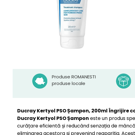
Produse ROMANESTI
produse locale
Ducray Kertyol PSO Șampon, 200ml
Îngrijire 
Ducray Kertyol PSO Șampon
este un produs spec
curățare eficientă și reducând senzația de mâncăr
eliminarea acestora și prevenind reapariția. Acest