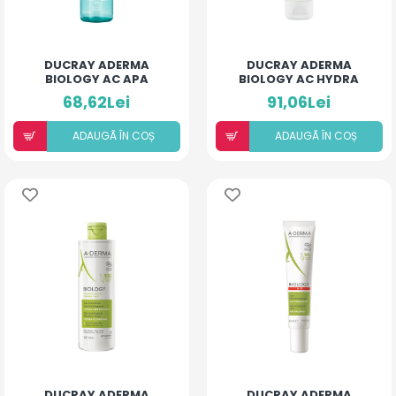
DUCRAY ADERMA
DUCRAY ADERMA
BIOLOGY AC APA
BIOLOGY AC HYDRA
MICELARA
CREMA
68,62Lei
91,06Lei
PURIFICATOARE 200ML
COMPENSATOARE
ULTRA CALM
ADAUGÃ ÎN COȘ
ADAUGÃ ÎN COȘ
DUCRAY ADERMA
DUCRAY ADERMA