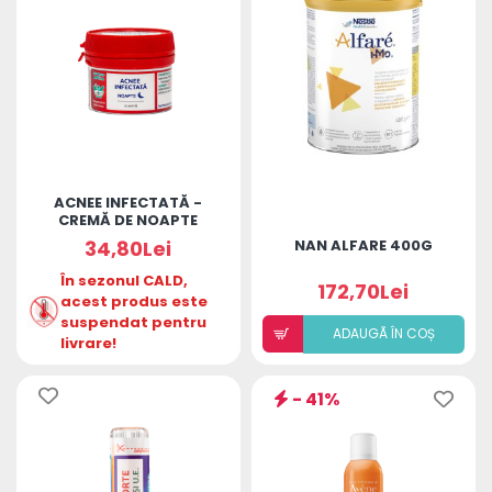
ACNEE INFECTATĂ -
CREMĂ DE NOAPTE
34,80Lei
NAN ALFARE 400G
În sezonul CALD,
172,70Lei
acest produs este
suspendat pentru
ADAUGÃ ÎN COȘ
livrare!
- 41%