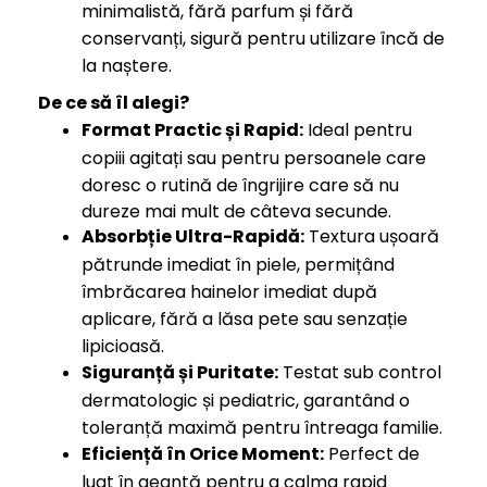
minimalistă, fără parfum și fără
conservanți, sigură pentru utilizare încă de
la naștere.
De ce să îl alegi?
Format Practic și Rapid:
Ideal pentru
copiii agitați sau pentru persoanele care
doresc o rutină de îngrijire care să nu
dureze mai mult de câteva secunde.
Absorbție Ultra-Rapidă:
Textura ușoară
pătrunde imediat în piele, permițând
îmbrăcarea hainelor imediat după
aplicare, fără a lăsa pete sau senzație
lipicioasă.
Siguranță și Puritate:
Testat sub control
dermatologic și pediatric, garantând o
toleranță maximă pentru întreaga familie.
Eficiență în Orice Moment:
Perfect de
luat în geantă pentru a calma rapid