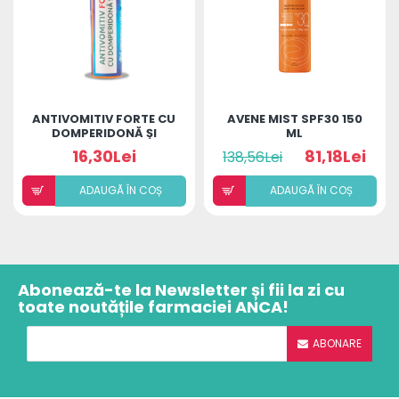
ANTIVOMITIV FORTE CU
AVENE MIST SPF30 150
DOMPERIDONĂ ȘI
ML
ULEIURI ESENȚIALE
16,30Lei
81,18Lei
138,56Lei
ADAUGÃ ÎN COȘ
ADAUGÃ ÎN COȘ
Abonează-te la Newsletter și fii la zi cu
toate noutățile farmaciei ANCA!
ABONARE