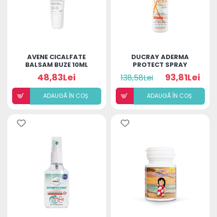
AVENE CICALFATE
DUCRAY ADERMA
BALSAM BUZE 10ML
PROTECT SPRAY
SPF50+ COPII 200ML
48,83Lei
93,81Lei
138,58Lei
ADAUGÃ ÎN COȘ
ADAUGÃ ÎN COȘ