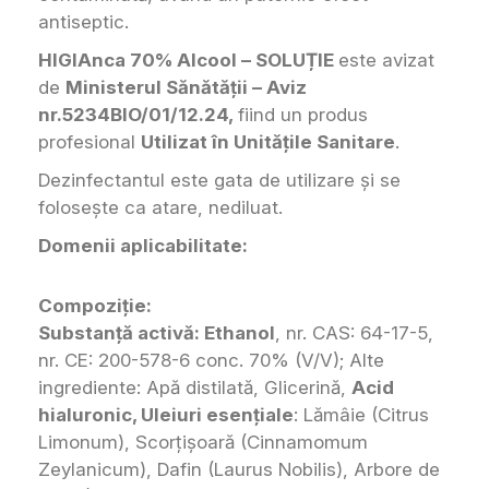
antiseptic.
HIGIAnca 70% Alcool – SOLUȚIE
este avizat
de
Ministerul Sănătății – Aviz
nr.5234BIO/01/12.24,
fiind un produs
profesional
Utilizat în Unitățile Sanitare
.
Dezinfectantul este gata de utilizare și se
folosește ca atare, nediluat.
Domenii aplicabilitate:
C‍ompoziție:
Substanţă activă: Ethanol
, nr. CAS: 64-17-5,
nr. CE: 200-578-6 conc. 70% (V/V); Alte
ingrediente: Apă distilată, Glicerină,
Acid
hialuronic, Uleiuri esenţiale
: Lămâie (Citrus
Limonum), Scorţişoară (Cinnamomum
Zeylanicum), Dafin (Laurus Nobilis), Arbore de