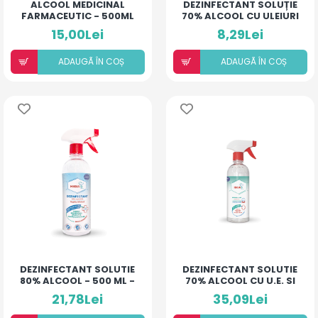
ALCOOL MEDICINAL
DEZINFECTANT SOLUȚIE
FARMACEUTIC - 500ML
70% ALCOOL CU ULEIURI
ESENȚIALE ȘI ACID
15,00Lei
8,29Lei
HIALURONIC - 50ML
HIGIANCA
ADAUGÃ ÎN COȘ
ADAUGÃ ÎN COȘ
DEZINFECTANT SOLUTIE
DEZINFECTANT SOLUTIE
80% ALCOOL - 500 ML -
70% ALCOOL CU U.E. SI
HIGIANCA
ACID HIALURONIC 500
21,78Lei
35,09Lei
ML - HIGIANCA