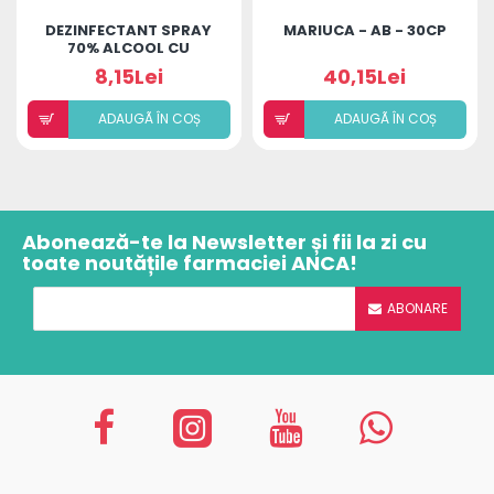
DEZINFECTANT SPRAY
MARIUCA - AB - 30CP
70% ALCOOL CU
ULEIURI ESENȚIALE ȘI
8,15Lei
40,15Lei
ACID HIALURONIC
ADAUGÃ ÎN COȘ
ADAUGÃ ÎN COȘ
Abonează-te la Newsletter și fii la zi cu
toate noutățile farmaciei ANCA!
ABONARE