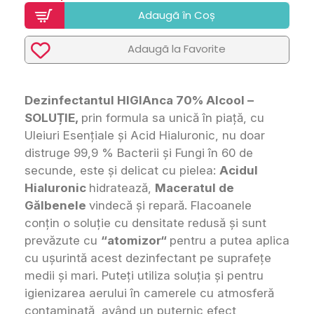
Adaugã în Coș
Adaugã la Favorite
Dezinfectantul HIGIAnca 70% Alcool –
SOLUȚIE,
prin formula sa unică în piață, cu
Uleiuri Esențiale și Acid Hialuronic, nu doar
distruge 99,9 % Bacterii și Fungi în 60 de
secunde, este și delicat cu pielea:
Acidul
Hialuronic
hidratează,
Maceratul de
Gălbenele
vindecă și repară. Flacoanele
conțin o soluție cu densitate redusă și sunt
prevăzute cu
“atomizor“
pentru a putea aplica
cu ușurintă acest dezinfectant pe suprafețe
medii și mari. Puteți utiliza soluția și pentru
igienizarea aerului în camerele cu atmosferă
contaminată, având un puternic efect