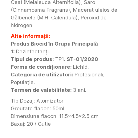
Ceai (Melaleuca Alternifolia), Saro
(Cinnamosma Fragrans), Macerat uleios de
Gălbenele (M.H. Calendula), Peroxid de
hidrogen.
Alte informații:
Produs Biocid în Grupa Principală
1:
Dezinfectanţi.
Tipul de produs:
TP1.
ST-01/2020
Forma de condiționare:
Lichid.
Categoria de utilizatori:
Profesionali,
Populație.
Termen de valabilitate:
3 ani.
Tip Dozaj: Atomizator
Greutate flacon: 50ml
Dimensiune flacon: 11.5×4.5×2.5 cm
Baxaj:
20 / Cutie