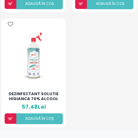
ADAUGÃ ÎN COȘ
ADAUGÃ ÎN COȘ
DEZINFECTANT SOLUTIE
HIGIANCA 70% ALCOOL
CU U. SI ACID
57,48Lei
HIALURONIC 1000 ML
ADAUGÃ ÎN COȘ