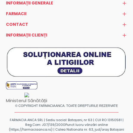
INFORMAȚII GENERALE
FARMACII
CONTACT
INFORMAȚII CLIENȚI
Ministerul Sănătății
© COPYRIGHT FARMACIA ANCA. TOATE DREPTURILE REZERVATE
FARMACIA ANCA SRL | Sediu social: Botoșani, nr 63 | CUI RO 13150581 |
Reg.Com: J07/139/2000
Punct lucru vânzări online
(https://farmaciaanca.ro) | Calea Nationala nr. 63, jud/oraș Botoșani