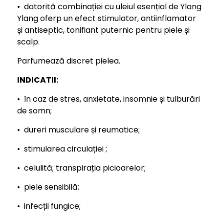
• datorită combinației cu uleiul esențial de Ylang
Ylang oferp un efect stimulator, antiinflamator
și antiseptic, tonifiant puternic pentru piele și
scalp.
Parfumează discret pielea.
INDICATII:
• în caz de stres, anxietate, insomnie și tulburări
de somn;
• dureri musculare și reumatice;
• stimularea circulației ;
• celulită; transpirația picioarelor;
• piele sensibilă;
• infecții fungice;