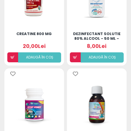
CREATINE 800 MG
DEZINFECTANT SOLUTIE
80% ALCOOL - 50 ML -
HIGIANCA
20,00Lei
8,00Lei
ADAUGÃ ÎN COȘ
ADAUGÃ ÎN COȘ