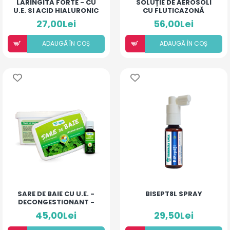
LARINGITĂ FORTE - CU
SOLUȚIE DE AEROSOLI
U.E. SI ACID HIALURONIC
CU FLUTICAZONĂ
(LĂMÂIE)
(20ML)
27,00Lei
56,00Lei
ADAUGÃ ÎN COȘ
ADAUGÃ ÎN COȘ
SARE DE BAIE CU U.E. -
BISEPT8L SPRAY
DECONGESTIONANT -
500MG
45,00Lei
29,50Lei