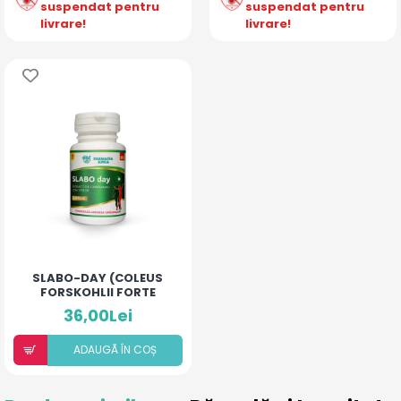
suspendat pentru
suspendat pentru
livrare!
livrare!
SLABO-DAY (COLEUS
FORSKOHLII FORTE
40MG)
36,00Lei
ADAUGÃ ÎN COȘ