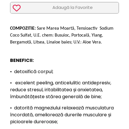
Adaugã la Favorite
COMPOZITIE:
Sare Marea Moartă, Tensioactiv Sodium
Coco Sulfat, U.E. chem: Busuioc, Portocală, Ylang,
Bergamotă, Litsea, Linaloe baies; U.V.: Aloe Vera.
BENEFICII:
• detoxifică corpul;
• excelent peeling, anticelulitic antidepresiv,
reduce stresul, iritabilitatea și anxietatea,
îmbunătățeste stărea generală de bine;
• datorită magneziului relaxează musculatura
încordată, ameliorează durerile musculare și
picioarele dureroase;