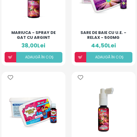
MARIUCA - SPRAY DE
SARE DE BAIE CU U.E. -
GAT CU ARGINT
RELAX - 500MG
COLOIDAL SI
38,00Lei
44,50Lei
ANTIBIOTIC - COMPLEX
- 10 ML
ADAUGÃ ÎN COȘ
ADAUGÃ ÎN COȘ