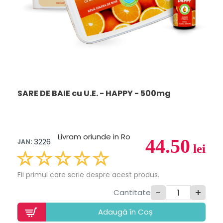
SARE DE BAIE cu U.E. - HAPPY - 500mg
Livram oriunde in Ro
44.50
3226
JAN:
lei
Fii primul care scrie despre acest produs.
-
+
Cantitate
Adaugã în Coș