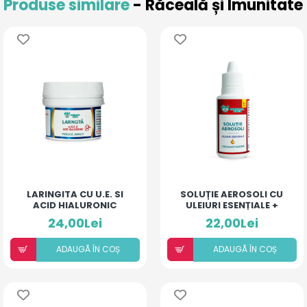
Produse similare
- Răceală și Imunitate
LARINGITA CU U.E. SI
SOLUȚIE AEROSOLI CU
ACID HIALURONIC
ULEIURI ESENȚIALE +
(PIERSICĂ ȘI MANGO)
DEXAMETAZONĂ
24,00Lei
22,00Lei
ADAUGÃ ÎN COȘ
ADAUGÃ ÎN COȘ