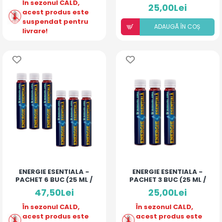
În sezonul CALD,
SOLUȚIE ALCOOLICĂ CU
25,00Lei
10% ULEIURI ESENȚIALE
acest produs este
suspendat pentru
ADAUGÃ ÎN COȘ
livrare!
ENERGIE ESENTIALA -
ENERGIE ESENTIALA -
PACHET 6 BUC (25 ML /
PACHET 3 BUC (25 ML /
MONODOZA)
MONODOZA)
47,50Lei
25,00Lei
În sezonul CALD,
În sezonul CALD,
acest produs este
acest produs este