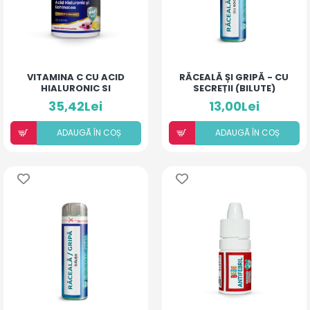
VITAMINA C CU ACID
RĂCEALĂ ȘI GRIPĂ - CU
HIALURONIC SI
SECREȚII (BILUTE)
ECHINACEA
35,42Lei
13,00Lei
ADAUGÃ ÎN COȘ
ADAUGÃ ÎN COȘ