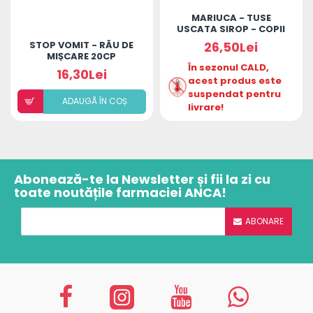
MARIUCA - TUSE
USCATA SIROP - COPII
2ANI+
STOP VOMIT - RĂU DE
26,50Lei
MIȘCARE 20CP
În sezonul CALD,
16,30Lei
acest produs este
suspendat pentru
ADAUGÃ ÎN COȘ
livrare!
Abonează-te la Newsletter și fii la zi cu
toate noutățile farmaciei ANCA!
ABONARE