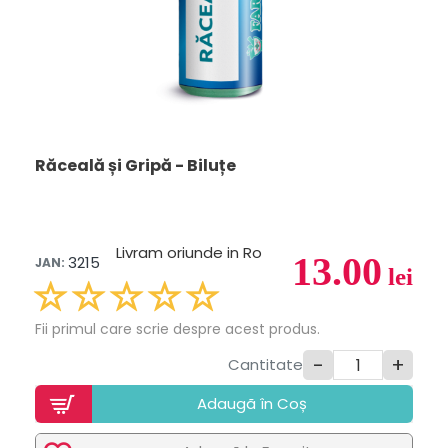
Răceală și Gripă - Biluțe
Livram oriunde in Ro
13.00
3215
JAN:
lei
Fii primul care scrie despre acest produs.
-
+
Cantitate
Adaugã în Coș