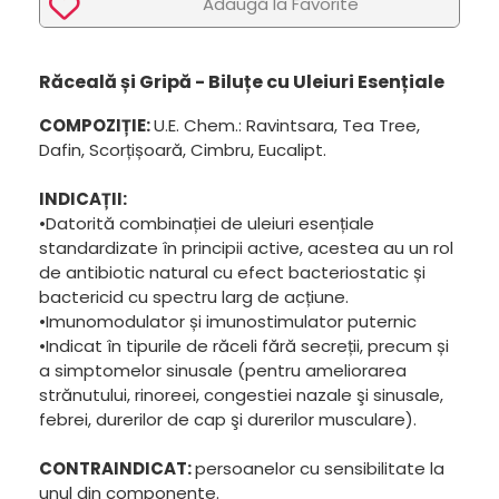
Adaugã la Favorite
Răceală și Gripă - Biluțe cu Uleiuri Esențiale
COMPOZIȚIE:
U.E. Chem.: Ravintsara, Tea Tree,
Dafin, Scorțișoară, Cimbru, Eucalipt.
INDICAȚII:
•Datorită combinației de uleiuri esențiale
standardizate în principii active, acestea au un rol
de antibiotic natural cu efect bacteriostatic și
bactericid cu spectru larg de acțiune.
•Imunomodulator și imunostimulator puternic
•Indicat în tipurile de răceli fără secreții, precum și
a simptomelor sinusale (pentru ameliorarea
strănutului, rinoreei, congestiei nazale şi sinusale,
febrei, durerilor de cap şi durerilor musculare).
CONTRAINDICAT:
persoanelor cu sensibilitate la
unul din componente.