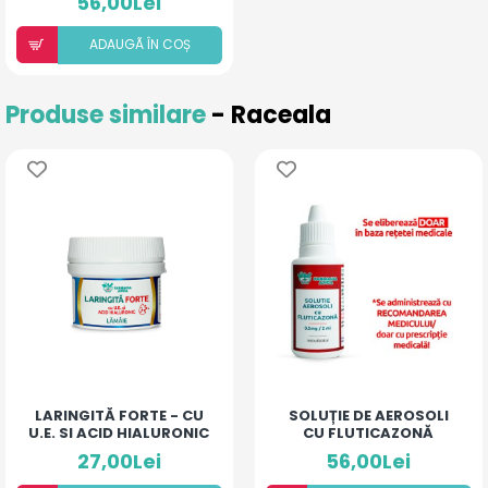
56,00Lei
ADAUGÃ ÎN COȘ
Produse similare
- Raceala
LARINGITĂ FORTE - CU
SOLUȚIE DE AEROSOLI
U.E. SI ACID HIALURONIC
CU FLUTICAZONĂ
(LĂMÂIE)
(20ML)
27,00Lei
56,00Lei