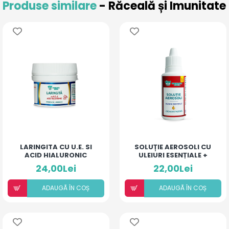
Produse similare
- Răceală și Imunitate
LARINGITA CU U.E. SI
SOLUȚIE AEROSOLI CU
ACID HIALURONIC
ULEIURI ESENȚIALE +
(PIERSICĂ ȘI MANGO)
DEXAMETAZONĂ
24,00Lei
22,00Lei
ADAUGÃ ÎN COȘ
ADAUGÃ ÎN COȘ