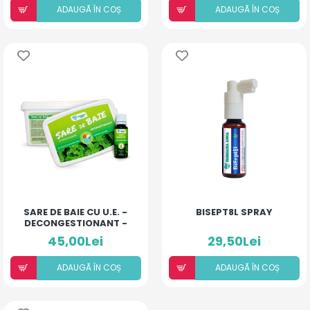
ADAUGÃ ÎN COȘ
ADAUGÃ ÎN COȘ
SARE DE BAIE CU U.E. -
BISEPT8L SPRAY
DECONGESTIONANT -
500MG
45,00Lei
29,50Lei
ADAUGÃ ÎN COȘ
ADAUGÃ ÎN COȘ