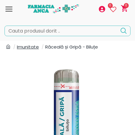
0
0
Imunitate
Răceală și Gripă - Biluțe