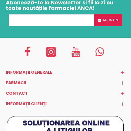
Abonează-te la Newsletter și fii la zi cu
toate noutățile farmaciei ANCA!
ABONARE
INFORMAȚII GENERALE
FARMACII
CONTACT
INFORMAȚII CLIENȚI