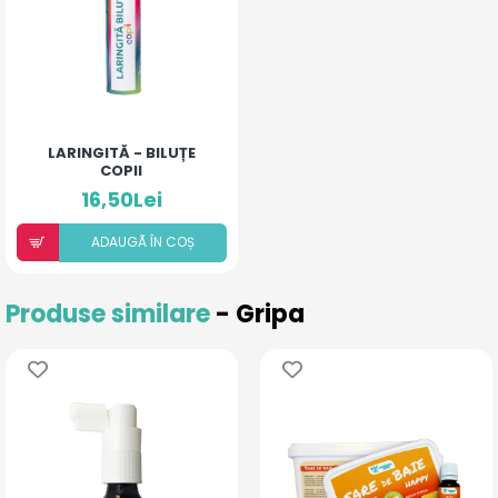
LARINGITĂ - BILUȚE
COPII
16,50Lei
ADAUGÃ ÎN COȘ
Produse similare
- Gripa