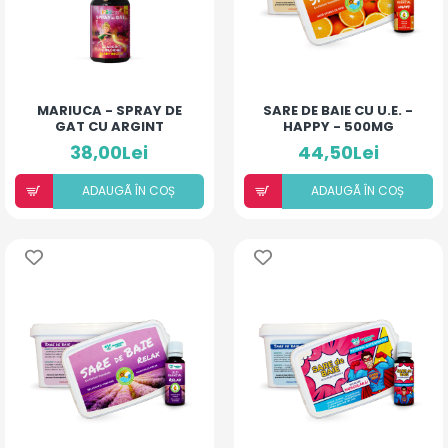
MARIUCA - SPRAY DE
SARE DE BAIE CU U.E. -
GAT CU ARGINT
HAPPY - 500MG
COLOIDAL SI
38,00Lei
44,50Lei
ANTIBIOTIC - COMPLEX
- 10 ML
ADAUGÃ ÎN COȘ
ADAUGÃ ÎN COȘ