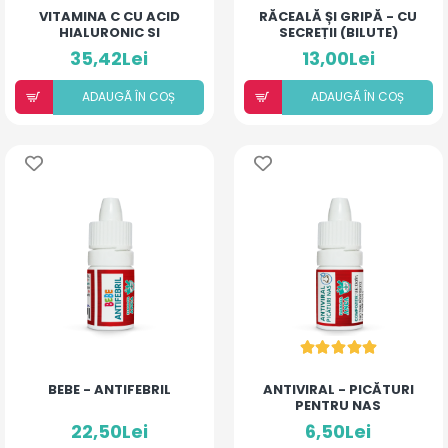
VITAMINA C CU ACID
RĂCEALĂ ȘI GRIPĂ - CU
HIALURONIC SI
SECREȚII (BILUTE)
ECHINACEA
35,42Lei
13,00Lei
ADAUGÃ ÎN COȘ
ADAUGÃ ÎN COȘ
BEBE - ANTIFEBRIL
ANTIVIRAL - PICĂTURI
PENTRU NAS
22,50Lei
6,50Lei