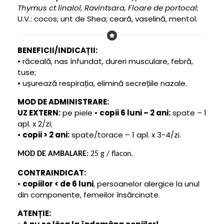
Thymus ct linalol, Ravintsara, Floare de portocal
;
U.V.: cocos; unt de Shea; ceară, vaselină, mentol.
BENEFICII/INDICAȚII:
• răceală, nas înfundat, dureri musculare, febră,
tuse;
• ușurează respirația, elimină secrețiile nazale.
MOD DE ADMINISTRARE:
UZ EXTERN:
pe piele •
copii 6 luni – 2 ani:
spate – 1
apl. x 2/zi;
•
copii > 2 ani:
spate/torace – 1 apl. x 3-4/zi.
MOD DE AMBALARE:
25 g
/ flacon.
CONTRAINDICAT:
•
copiilor < de 6 luni
, persoanelor alergice la unul
din componente, femeilor însărcinate.
ATENȚIE: