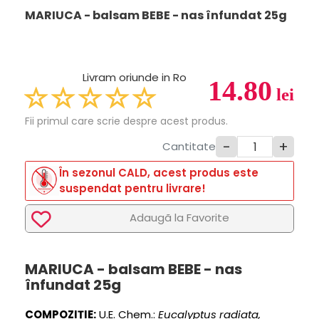
MARIUCA - balsam BEBE - nas înfundat 25g
Livram oriunde in Ro
14.80
lei
Fii primul care scrie despre acest produs.
-
+
Cantitate
În sezonul CALD, acest produs este
suspendat pentru livrare!
Adaugã la Favorite
MARIUCA - balsam BEBE - nas
înfundat 25g
COMPOZIȚIE:
U.E. Chem.:
Eucalyptus radiata,