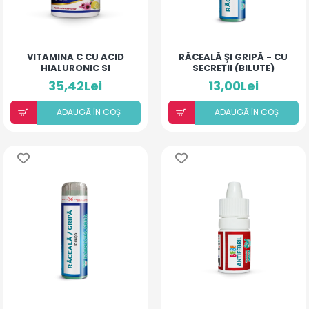
VITAMINA C CU ACID
RĂCEALĂ ȘI GRIPĂ - CU
HIALURONIC SI
SECREȚII (BILUTE)
ECHINACEA
35,42Lei
13,00Lei
ADAUGÃ ÎN COȘ
ADAUGÃ ÎN COȘ