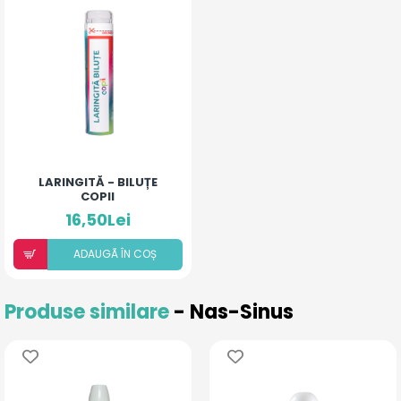
LARINGITĂ - BILUȚE
COPII
16,50Lei
ADAUGÃ ÎN COȘ
Produse similare
- Nas-Sinus