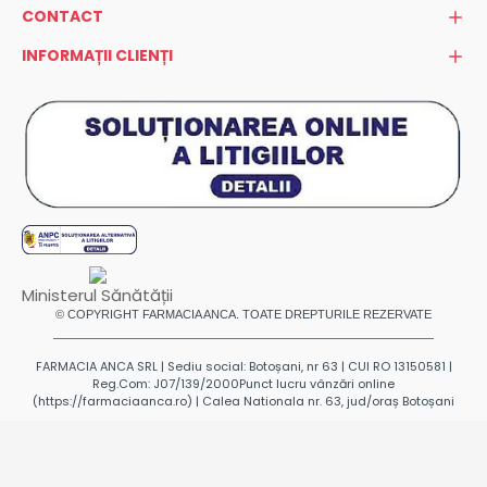
CONTACT
INFORMAȚII CLIENȚI
Ministerul Sănătății
© COPYRIGHT FARMACIA ANCA. TOATE DREPTURILE REZERVATE
FARMACIA ANCA SRL | Sediu social: Botoșani, nr 63 | CUI RO 13150581 |
Reg.Com: J07/139/2000
Punct lucru vânzări online
(https://farmaciaanca.ro) | Calea Nationala nr. 63, jud/oraș Botoșani