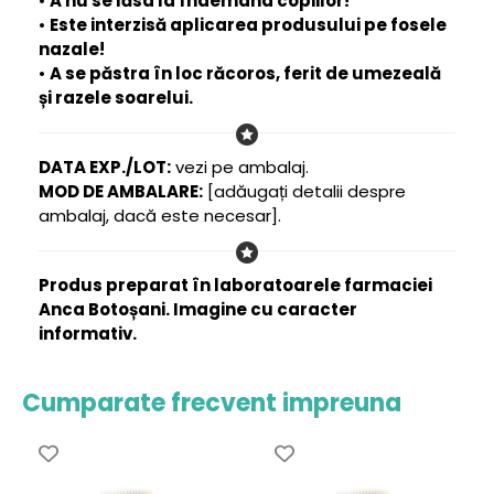
•
A nu se lăsa la îndemâna copiilor!
•
Este interzisă aplicarea produsului pe fosele
nazale!
•
A se păstra în loc răcoros, ferit de umezeală
și razele soarelui.
DATA EXP./LOT:
vezi pe ambalaj.
MOD DE AMBALARE:
[adăugați detalii despre
ambalaj, dacă este necesar].
Produs preparat în laboratoarele farmaciei
Anca Botoșani. Imagine cu caracter
informativ.
Cumparate frecvent impreuna