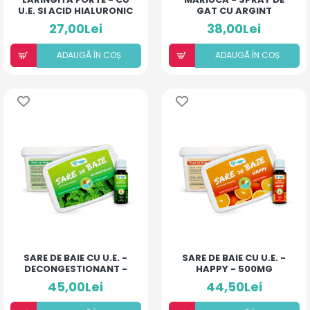
U.E. SI ACID HIALURONIC
GAT CU ARGINT
(LĂMÂIE)
COLOIDAL SI
27,00Lei
38,00Lei
ANTIBIOTIC - COMPLEX
- 10 ML
ADAUGÃ ÎN COȘ
ADAUGÃ ÎN COȘ
SARE DE BAIE CU U.E. -
SARE DE BAIE CU U.E. -
DECONGESTIONANT -
HAPPY - 500MG
500MG
45,00Lei
44,50Lei