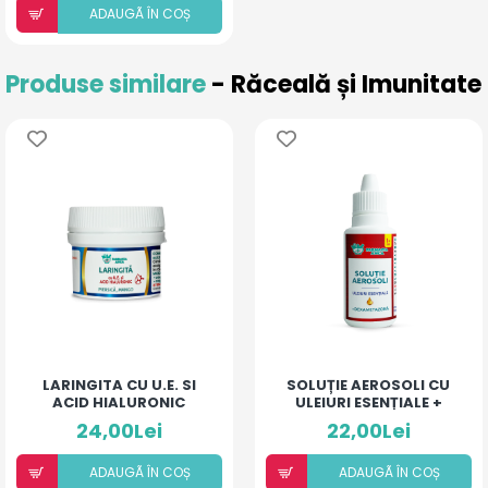
ADAUGÃ ÎN COȘ
Produse similare
- Răceală și Imunitate
LARINGITA CU U.E. SI
SOLUȚIE AEROSOLI CU
ACID HIALURONIC
ULEIURI ESENȚIALE +
(PIERSICĂ ȘI MANGO)
DEXAMETAZONĂ
24,00Lei
22,00Lei
ADAUGÃ ÎN COȘ
ADAUGÃ ÎN COȘ