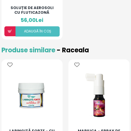
SOLUȚIE DE AEROSOLI
CU FLUTICAZONĂ
(20ML)
56,00Lei
ADAUGÃ ÎN COȘ
Produse similare
- Raceala
LARINGITĂ FORTE - CU
MARIUCA - SPRAY DE