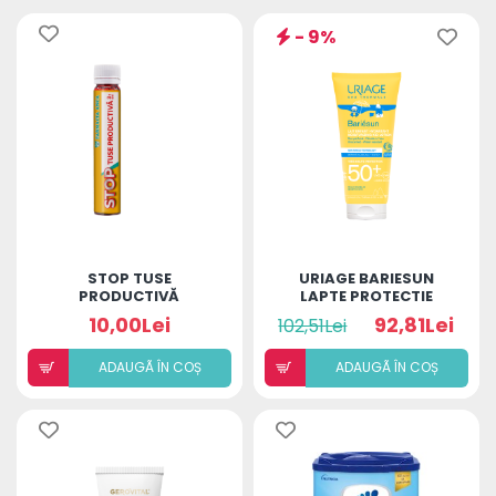
- 9%
STOP TUSE
URIAGE BARIESUN
PRODUCTIVĂ
LAPTE PROTECTIE
SOLARA COPII SPF50+
10,00Lei
92,81Lei
102,51Lei
100ML
ADAUGÃ ÎN COȘ
ADAUGÃ ÎN COȘ