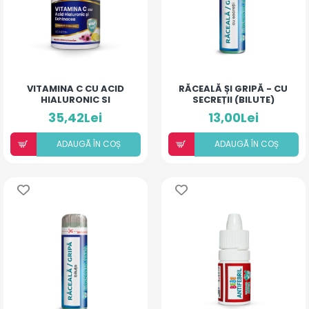
VITAMINA C CU ACID
RĂCEALĂ ȘI GRIPĂ - CU
HIALURONIC SI
SECREȚII (BILUTE)
ECHINACEA
35,42Lei
13,00Lei
ADAUGÃ ÎN COȘ
ADAUGÃ ÎN COȘ