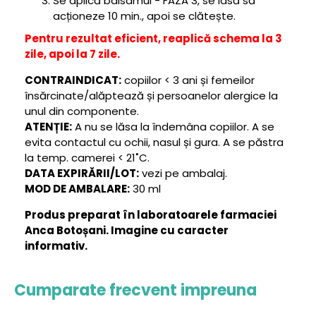
Se aplică balsamul - FAZA 3, se lasă să
acționeze 10 min., apoi se clătește.
Pentru rezultat eficient, reaplică schema la 3
zile, apoi la 7 zile.
CONTRAINDICAT:
copiilor < 3 ani și femeilor
însărcinate/alăptează și persoanelor alergice la
unul din componente.
ATENȚIE:
A nu se lăsa la îndemâna copiilor. A se
evita contactul cu ochii, nasul și gura. A se păstra
la temp. camerei < 21˚C.
DATA EXPIRĂRII/LOT:
vezi pe ambalaj.
MOD DE AMBALARE:
30 ml
Produs preparat în laboratoarele farmaciei
Anca Botoșani. Imagine cu caracter
informativ.
Cumparate frecvent impreuna