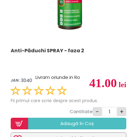
Anti-Păduchi SPRAY - faza 2
Livram oriunde in Ro
41.00
3040
JAN:
lei
Fii primul care scrie despre acest produs.
-
+
Cantitate
Adaugã în Coș