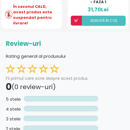
- FAZA 1
În sezonul CALD,
31,70Lei
acest produs este
suspendat pentru
ADAUGÃ ÎN COȘ
livrare!
Review-uri
Rating general al produsului
Fii primul care scrie despre acest produs.
0
(0 review-uri)
5 stele
4 stele
3 stele
2 stele