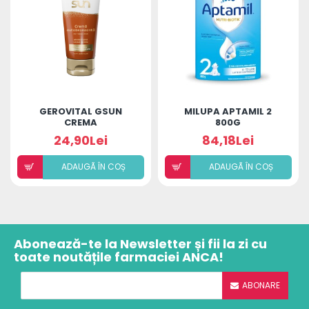
GEROVITAL GSUN
MILUPA APTAMIL 2
CREMA
800G
AUTOBRONZANTA
24,90Lei
84,18Lei
150ML
ADAUGÃ ÎN COȘ
ADAUGÃ ÎN COȘ
Abonează-te la Newsletter și fii la zi cu
toate noutățile farmaciei ANCA!
ABONARE