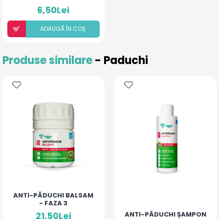
6,50Lei
ADAUGÃ ÎN COȘ
Produse similare
- Paduchi
ANTI-PĂDUCHI BALSAM
- FAZA 3
21,50Lei
ANTI-PĂDUCHI ȘAMPON