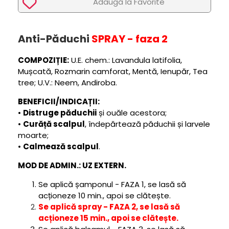
Adaugã la Favorite
Anti-Păduchi
SPRAY - faza 2
COMPOZIȚIE:
U.E. chem.: Lavandula latifolia,
Mușcată, Rozmarin camforat, Mentă, Ienupăr, Tea
tree; U.V.: Neem, Andiroba.
BENEFICII/INDICAȚII:
•
Distruge păduchii
și ouăle acestora;
•
Curăță scalpul
, îndepărtează păduchii și larvele
moarte;
•
Calmează scalpul
.
MOD DE ADMIN.: UZ EXTERN.
Se aplică șamponul - FAZA 1, se lasă să
acționeze 10 min., apoi se clătește.
Se aplică spray - FAZA 2, se lasă să
acționeze 15 min., apoi se clătește.