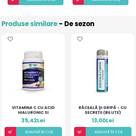
Produse similare
- De sezon
VITAMINA C CU ACID
RĂCEALĂ ȘI GRIPĂ - CU
HIALURONIC SI
SECREȚII (BILUTE)
ECHINACEA
35,42Lei
13,00Lei
ADAUGÃ ÎN COȘ
ADAUGÃ ÎN COȘ