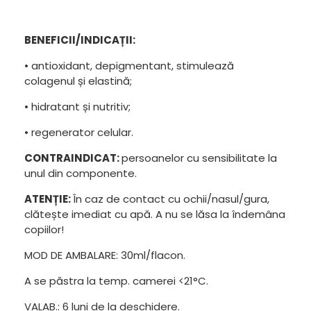
BENEFICII/INDICAȚII:
• antioxidant, depigmentant, stimulează
colagenul și elastină;
• hidratant și nutritiv;
• regenerator celular.
CONTRAINDICAT:
persoanelor cu sensibilitate la
unul din componente.
ATENȚIE:
În caz de contact cu ochii/nasul/gura,
clătește imediat cu apă. A nu se lăsa la îndemâna
copiilor!
MOD DE AMBALARE: 30ml/flacon.
A se păstra la temp. camerei <21°C.
VALAB.: 6 luni de la deschidere.