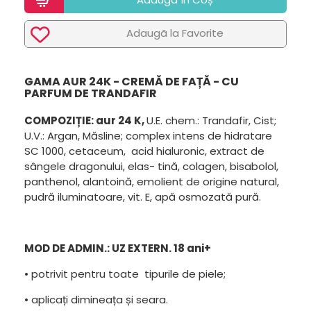
Adaugã la Favorite
GAMA AUR 24K - CREMĂ DE FAȚĂ - CU
PARFUM DE TRANDAFIR
COMPOZIȚIE: aur 24 K,
U.E. chem.: Trandafir, Cist;
U.V.: Argan, Măsline; complex intens de hidratare
SC 1000, cetaceum, acid hialuronic, extract de
sângele dragonului, elas- tină, colagen, bisabolol,
panthenol, alantoină, emolient de origine natural,
pudră iluminatoare, vit. E, apă osmozată pură.
MOD DE ADMIN.: UZ EXTERN. 18 ani+
• potrivit pentru toate tipurile de piele;
• aplicați dimineața și seara.