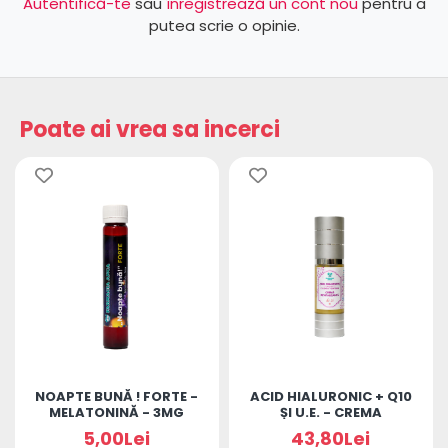
Autentifică-te
sau
înregistrează un cont nou
pentru a
putea scrie o opinie.
Poate ai vrea sa incerci
NOAPTE BUNĂ ! FORTE -
ACID HIALURONIC + Q10
MELATONINĂ - 3MG
ȘI U.E. - CREMA
REVITALIZANTĂ DE ZI
5,00Lei
43,80Lei