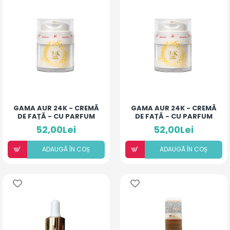
GAMA AUR 24K - CREMĂ
GAMA AUR 24K - CREMĂ
DE FAȚĂ - CU PARFUM
DE FAȚĂ - CU PARFUM
DE IASOMIE
DE OUD
52,00Lei
52,00Lei
ADAUGÃ ÎN COȘ
ADAUGÃ ÎN COȘ