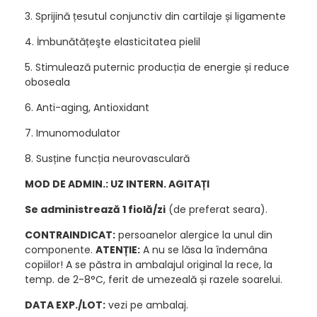
3. Sprijină țesutul conjunctiv din cartilaje și ligamente
4. İmbunătățeşte elasticitatea pielil
5. Stimulează puternic producția de energie și reduce
oboseala
6. Anti-aging, Antioxidant
7. Imunomodulator
8. Susține funcția neurovasculară
MOD DE ADMIN.: UZ INTERN. AGITAȚI
Se administrează 1 fiolă/zi
(de preferat seara).
CONTRAINDICAT:
persoanelor alergice la unul din
componente.
ATENȚIE:
A nu se lăsa la îndemâna
copiilor! A se păstra in ambalajul original la rece, la
temp. de 2-8°C, ferit de umezeală și razele soarelui.
DATA EXP./LOT:
vezi pe ambalaj.