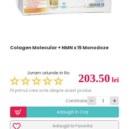
Colagen Molecular + NMN x 15 Monodoze
Livram oriunde in Ro
203.50
lei
Fii primul care scrie despre acest produs.
-
+
Cantitate
Adaugã în Coș
Adaugã la Favorite