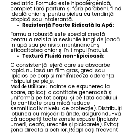
pediatric. Formula este hipoalergenică,
complet fără parfum și fără parabeni, fiind
ideală chiar și pentru pielea cu tendință
atopică sau intolerantă.
Rezistență Foarte Ridicată la Apă:
Formula robustă este special creată
pentru a rezista la sesiunile lungi de joacă
în apă sau pe nisip, menținându-și
eficacitatea chiar și în timpul înotului.
Textură Fluidă non-lipicioasă:
O consistență lejeră care se absoarbe
rapid, nu lasă un film gras, greoi sau
lipicios pe corp și minimizează aderența
nisipului pe piele.
Înainte de expunerea la
Mod de Utilizare:
soare, aplicați o cantitate generoasă și
uniformă pe tot corpul și pe fața copilului
(o cantitate prea mică reduce
semnificativ nivelul de protecție). Distribuiți
loțiunea cu mișcări blânde, asigurându-vă
că acoperiți toate zonele expuse (inclusiv
umerii, ceafa, urechile și picioarele). Evitați
zona directă a ochilor. Reaplicați frecvent