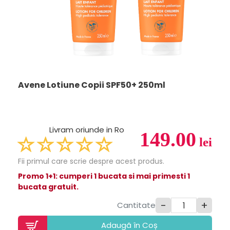
Avene Lotiune Copii SPF50+ 250ml
Livram oriunde in Ro
149.00
lei
Fii primul care scrie despre acest produs.
Promo 1+1: cumperi 1 bucata si mai primesti 1
bucata gratuit.
-
+
Cantitate
Adaugã în Coș