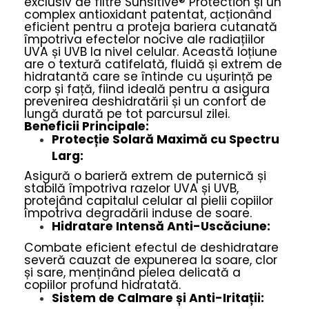
exclusiv de filtre Sunsitive® Protection și un
complex antioxidant patentat, acționând
eficient pentru a proteja bariera cutanată
împotriva efectelor nocive ale radiațiilor
UVA și UVB la nivel celular. Această loțiune
are o textură catifelată, fluidă și extrem de
hidratantă care se întinde cu ușurință pe
corp și față, fiind ideală pentru a asigura
prevenirea deshidratării și un confort de
lungă durată pe tot parcursul zilei.
Beneficii Principale:
Protecție Solară Maximă cu Spectru
Larg:
Asigură o barieră extrem de puternică și
stabilă împotriva razelor UVA și UVB,
protejând capitalul celular al pielii copiilor
împotriva degradării induse de soare.
Hidratare Intensă Anti-Uscăciune:
Combate eficient efectul de deshidratare
severă cauzat de expunerea la soare, clor
și sare, menținând pielea delicată a
copiilor profund hidratată.
Sistem de Calmare și Anti-Iritații: