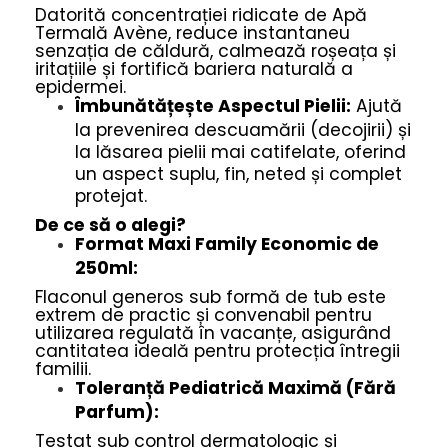
Datorită concentrației ridicate de Apă
Termală Avène, reduce instantaneu
senzația de căldură, calmează roșeața și
iritațiile și fortifică bariera naturală a
epidermei.
Îmbunătățește Aspectul Pielii:
Ajută
la prevenirea descuamării (decojirii) și
la lăsarea pielii mai catifelate, oferind
un aspect suplu, fin, neted și complet
protejat.
De ce să o alegi?
Format Maxi Family Economic de
250ml:
Flaconul generos sub formă de tub este
extrem de practic și convenabil pentru
utilizarea regulată în vacanțe, asigurând
cantitatea ideală pentru protecția întregii
familii.
Toleranță Pediatrică Maximă (Fără
Parfum):
Testat sub control dermatologic și