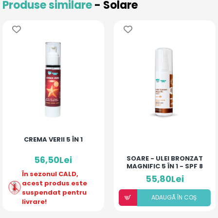
Produse similare
- Solare
CREMA VERII 5 ÎN 1
56,50Lei
SOARE - ULEI BRONZAT
MAGNIFIC 5 ÎN 1 - SPF 8
În sezonul CALD,
55,80Lei
acest produs este
suspendat pentru
ADAUGÃ ÎN COȘ
livrare!