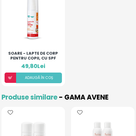
SOARE - LAPTE DE CORP
PENTRU COPII, CU SPF
50+
49,80Lei
ADAUGÃ ÎN COȘ
Produse similare
- GAMA AVENE