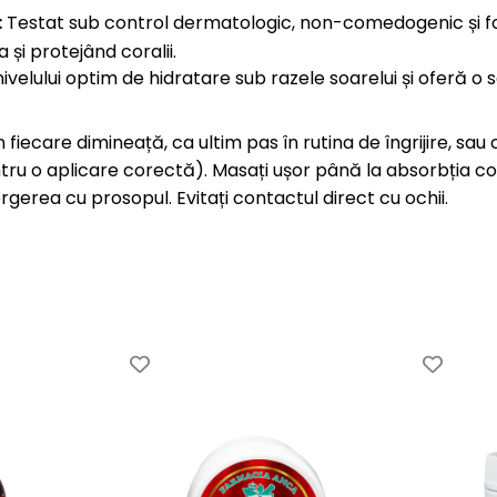
:
Testat sub control dermatologic, non-comedogenic și fo
și protejând coralii.
ivelului optim de hidratare sub razele soarelui și oferă o
n fiecare dimineață, ca ultim pas în rutina de îngrijire, s
tru o aplicare corectă). Masați ușor până la absorbția c
rgerea cu prosopul. Evitați contactul direct cu ochii.