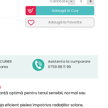
-
+
Cantitate
Adaugã în Coș
Adaugã la Favorite
 CURIER
Asistenta la cumparare
mania
0759 88 11 99
!
eranță optimă pentru tenul sensibil, normal sau
eficient pielea împotriva radiațiilor solare,