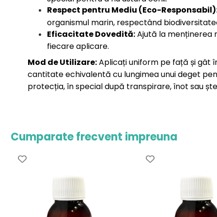
Respect pentru Mediu (Eco-Responsabil)
organismul marin, respectând biodiversitatea 
Eficacitate Dovedită:
Ajută la menținerea n
fiecare aplicare.
Mod de Utilizare:
Aplicați uniform pe față și gât î
cantitate echivalentă cu lungimea unui deget pen
protecția, în special după transpirare, înot sau ște
Cumparate frecvent impreuna