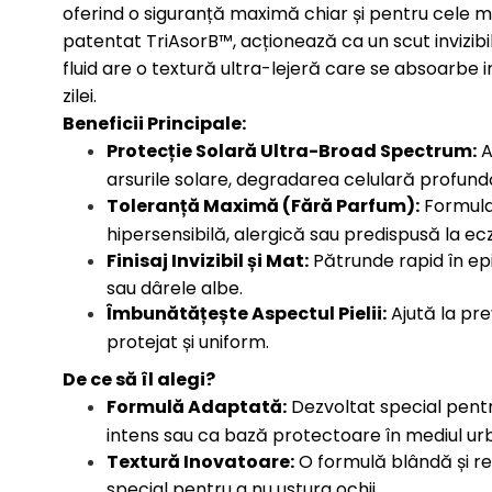
oferind o siguranță maximă chiar și pentru cele ma
patentat TriAsorB™, acționează ca un scut invizibi
fluid are o textură ultra-lejeră care se absoarbe i
zilei.
Beneficii Principale:
Protecție Solară Ultra-Broad Spectrum:
A
arsurile solare, degradarea celulară profundă
Toleranță Maximă (Fără Parfum):
Formulat
hipersensibilă, alergică sau predispusă la e
Finisaj Invizibil și Mat:
Pătrunde rapid în epi
sau dârele albe.
Îmbunătățește Aspectul Pielii:
Ajută la pre
protejat și uniform.
De ce să îl alegi?
Formulă Adaptată:
Dezvoltat special pentru
intens sau ca bază protectoare în mediul ur
Textură Inovatoare:
O formulă blândă și rez
special pentru a nu ustura ochii.