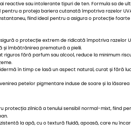
i reactive sau intolerante tipuri de ten. Formula sa de ul
l pentru a proteja bariera cutanată împotriva razelor UVA,
nstantaneu, fiind ideal pentru a asigura o protecție foarte 
sigură o protecție extrem de ridicată împotriva razelor U
 și îmbătrânirea prematură a pielii.
 riguros fără parfum sau alcool, reduce la minimum riscul d
czeme.
dermă în timp ce lasă un aspect natural, curat și fără lu
venirea petelor pigmentare induse de soare și la lăsarea p
 protecția zilnică a tenului sensibil normal-mixt, fiind pe
ban.
istentă la apă, cu o textură fluidă, apoasă, care nu încar