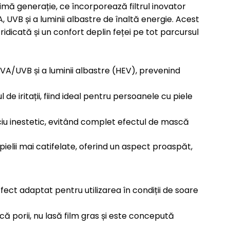
timă generație, ce încorporează filtrul inovator
 UVB și a luminii albastre de înaltă energie. Acest
ridicată și un confort deplin feței pe tot parcursul
VA/UVB și a luminii albastre (HEV), prevenind
e iritații, fiind ideal pentru persoanele cu piele
ciu inestetic, evitând complet efectul de mască
ielii mai catifelate, oferind un aspect proaspăt,
rfect adaptat pentru utilizarea în condiții de soare
că porii, nu lasă film gras și este concepută