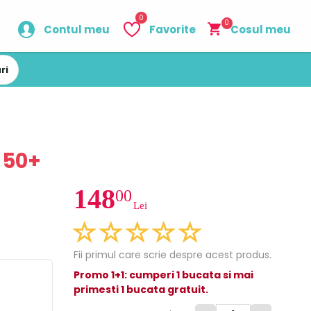
0
0
Contul meu
Favorite
Cosul meu
ri
 50+
148
00
Lei
Fii primul care scrie despre acest produs.
Promo 1+1: cumperi 1 bucata si mai
primesti 1 bucata gratuit.