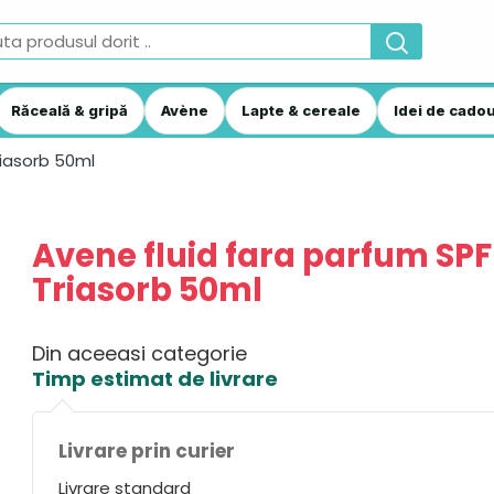
Răceală & gripă
Avène
Lapte & cereale
Idei de cadou
riasorb 50ml
Avene fluid fara parfum SPF
Triasorb 50ml
Din aceeasi categorie
Timp estimat de livrare
Livrare prin curier
Livrare standard