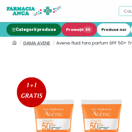
Categorii produse
Promoții
Produse noi
88
GAMA AVENE
Avene fluid fara parfum SPF 50+ T