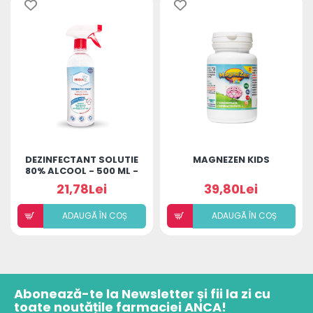
DEZINFECTANT SOLUTIE
MAGNEZEN KIDS
80% ALCOOL - 500 ML -
HIGIANCA
21,78Lei
39,80Lei
ADAUGÃ ÎN COȘ
ADAUGÃ ÎN COȘ
Abonează-te la Newsletter și fii la zi cu
toate noutățile farmaciei ANCA!