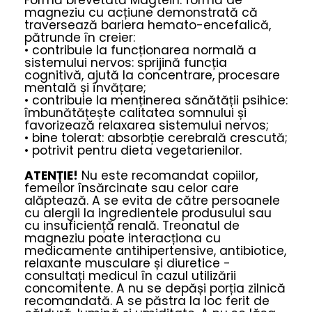
Formă brevetată Magtein: formă de
magneziu cu acțiune demonstrată că
traversează bariera hemato-encefalică,
pătrunde în creier:
• contribuie la funcționarea normală a
sistemului nervos: sprijină funcția
cognitivă, ajută la concentrare, procesare
mentală și învățare;
• contribuie la menținerea sănătății psihice:
îmbunătățește calitatea somnului și
favorizează relaxarea sistemului nervos;
• bine tolerat: absorbție cerebrală crescută;
• potrivit pentru dieta vegetarienilor.
ATENȚIE!
Nu este recomandat copiilor,
femeilor însărcinate sau celor care
alăptează. A se evita de către persoanele
cu alergii la ingredientele produsului sau
cu insuficiență renală. Treonatul de
magneziu poate interacționa cu
medicamente antihipertensive, antibiotice,
relaxante musculare și diuretice -
consultați medicul în cazul utilizării
concomitente. A nu se depăși porția zilnică
recomandată. A se păstra la loc ferit de