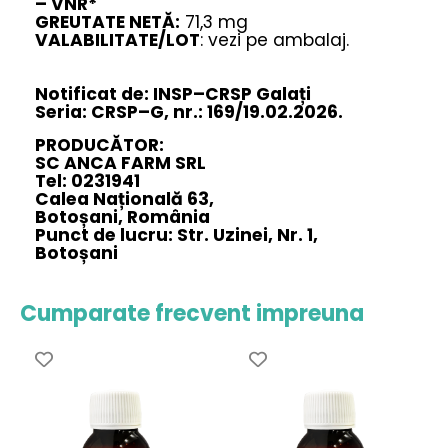
– VNR*
GREUTATE NETĂ:
71,3 mg
VALABILITATE/LOT
: vezi pe ambalaj.
Notificat de: INSP–CRSP Galați
Seria: CRSP–G, nr.: 169/19.02.2026.
PRODUCĂTOR:
SC ANCA FARM SRL
Tel: 0231941
Calea Națională 63,
Botoșani, România
Punct de lucru: Str. Uzinei, Nr. 1,
Botoșani
Cumparate frecvent impreuna