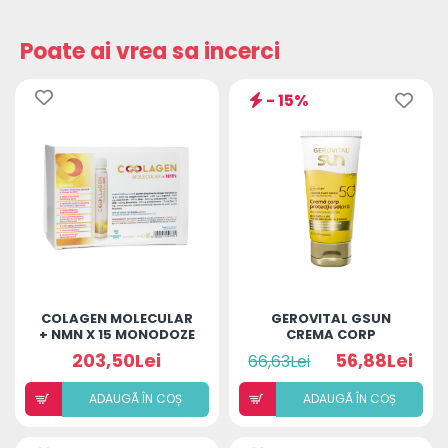
Poate ai vrea sa incerci
- 15%
COLAGEN MOLECULAR
GEROVITAL GSUN
+ NMN X 15 MONODOZE
CREMA CORP
PROTECTIE SOLARA
203,50Lei
56,88Lei
66,63Lei
SPF50+ 150ML
ADAUGÃ ÎN COȘ
ADAUGÃ ÎN COȘ