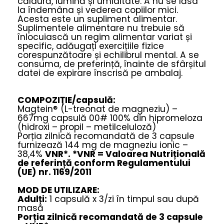
căldură, lumină și umiditate. A nu se lăsa
la îndemâna și vederea copiilor mici.
Acesta este un supliment alimentar.
Suplimentele alimentare nu trebuie să
înlocuiască un regim alimentar variat și
specific, adăugați exercițiile fizice
corespunzătoare și echilibrul mental. A se
consuma, de preferință, înainte de sfârșitul
datei de expirare înscrisă pe ambalaj.
COMPOZIȚIE/capsulă:
Magtein® (L-treonat de magneziu) –
667mg capsulă 00# 100% din hipromeloza
(hidroxi – propil – metilceluloză)
Porția zilnică recomandată de 3 capsule
furnizează 144 mg de magneziu ionic –
38,4%
VNR*. *VNR = Valoarea Nutrițională
de referință conform Regulamentului
(UE) nr. 1169/2011
MOD DE UTILIZARE:
Adulți:
1 capsulă x 3/zi în timpul sau după
masă
Porția zilnică recomandată de 3 capsule