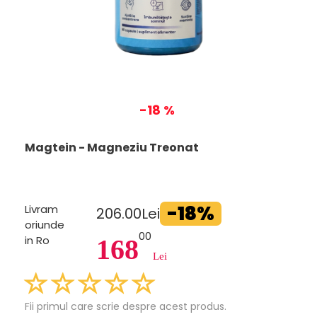
-18 %
Magtein - Magneziu Treonat
-18%
Livram
206.00Lei
oriunde
00
in Ro
168
Lei
Fii primul care scrie despre acest produs.