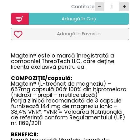
-
+
Cantitate
Adaugã în Coș
Adaugã la Favorite
Magtein® este o marcă înregistrată a
companiei ThreoTech LLC, care deține
licența exclusivă pentru ea.
COMPOZIȚIE/capsulă:
Magtein® (L-treonat de magneziu) –
667mg capsulă 00# 100% din hipromeloza
(hidroxi – propil – metilceluloză)
Porția zilnică recomandată de 3 capsule
furnizează 144 mg de magneziu ionic –
38,4% VNR*. *VNR = Valoarea Nutrițională
de referință conform Regulamentului (UE)
nr. 1169/2011
BENEFICII: