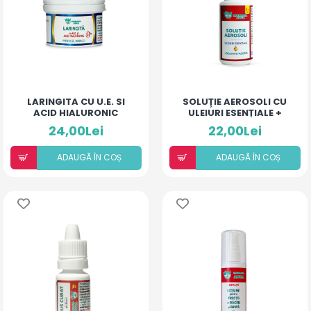
LARINGITA CU U.E. SI
SOLUȚIE AEROSOLI CU
ACID HIALURONIC
ULEIURI ESENȚIALE +
(PIERSICĂ ȘI MANGO)
DEXAMETAZONĂ
24,00Lei
22,00Lei
ADAUGÃ ÎN COȘ
ADAUGÃ ÎN COȘ