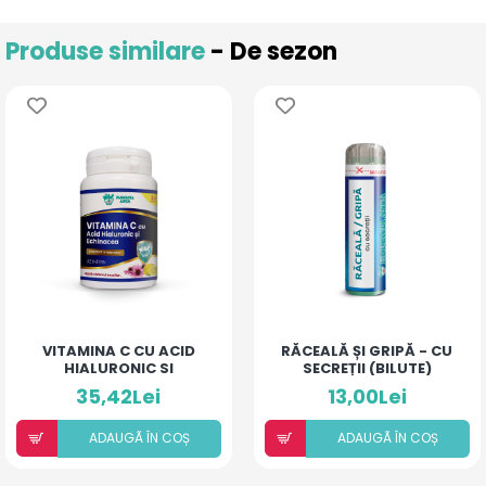
Produse similare
- De sezon
VITAMINA C CU ACID
RĂCEALĂ ȘI GRIPĂ - CU
HIALURONIC SI
SECREȚII (BILUTE)
ECHINACEA
35,42Lei
13,00Lei
ADAUGÃ ÎN COȘ
ADAUGÃ ÎN COȘ