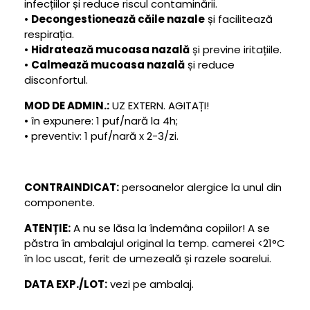
infecțiilor și reduce riscul contaminării.
•
Decongestionează căile nazale
și facilitează
respirația.
•
Hidratează mucoasa nazală
și previne iritațiile.
•
Calmează mucoasa nazală
și reduce
disconfortul.
MOD DE ADMIN.:
UZ EXTERN. AGITAȚI!
• în expunere: 1 puf/nară la 4h;
• preventiv: 1 puf/nară x 2-3/zi.
CONTRAINDICAT:
persoanelor alergice la unul din
componente.
ATENȚIE:
A nu se lăsa la îndemâna copiilor! A se
păstra în ambalajul original la temp. camerei <21°C
în loc uscat, ferit de umezeală și razele soarelui.
DATA EXP./LOT:
vezi pe ambalaj.