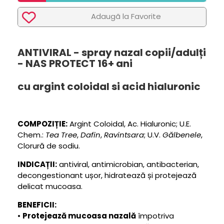
Adaugã la Favorite
ANTIVIRAL - spray nazal copii/adulți
- NAS PROTECT 16+ ani
cu argint coloidal si acid hialuronic
COMPOZIȚIE:
Argint Coloidal, Ac. Hialuronic; U.E.
Chem.:
Tea Tree
,
Dafin
,
Ravintsara
; U.V.
Gălbenele
,
Clorură de sodiu.
INDICAȚII:
antiviral, antimicrobian, antibacterian,
decongestionant ușor, hidratează și protejează
delicat mucoasa.
BENEFICII:
•
Protejează mucoasa nazală
împotriva