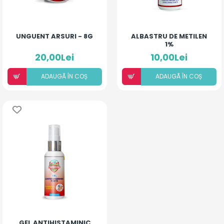
UNGUENT ARSURI - 8G
ALBASTRU DE METILEN
1%
20,00Lei
10,00Lei
ADAUGÃ ÎN COȘ
ADAUGÃ ÎN COȘ
GEL ANTIHISTAMINIC