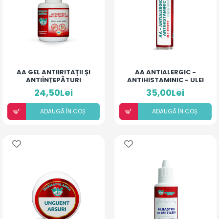
AA GEL ANTIIRITAȚII ȘI
AA ANTIALERGIC -
ANTIÎNȚEPĂTURI
ANTIHISTAMINIC - ULEI
PENTRU ARSURI MEDII
FORTE COPII ȘI ADULȚI
24,50Lei
35,00Lei
ADAUGÃ ÎN COȘ
ADAUGÃ ÎN COȘ