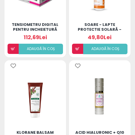
TENSIOMETRU DIGITAL
SOARE - LAPTE
PENTRU INCHEIETURĂ
PROTECTIE SOLARĂ -
MINUT
SPF 25+ CU SCLIPICI
112,69Lei
49,80Lei
ADAUGÃ ÎN COȘ
ADAUGÃ ÎN COȘ
KLORANE BALSAM
ACID HIALURONIC + Q10