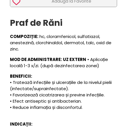
Adaugã la Favorite
Praf de Răni
COMPOZIȚIE:
hc, cloramfenicol, sulfatiazol,
anestezină, clorchinaldol, dermatol, talc, oxid de
zinc.
MOD DE ADMINISTRARE:
UZ EXTERN
• Aplicație
locală 1-3 x/zi. (după dezinfectarea zonei)
BENEFICII:
• Tratează infecțiile și ulcerațiile de la nivelul pielii
(infectate/suprainfectate).
• Favorizează cicatrizarea și previne infecțiile.
• Efect antiseptic și antibacterian.
• Reduce inflamația și disconfortul.
INDICAȚII: