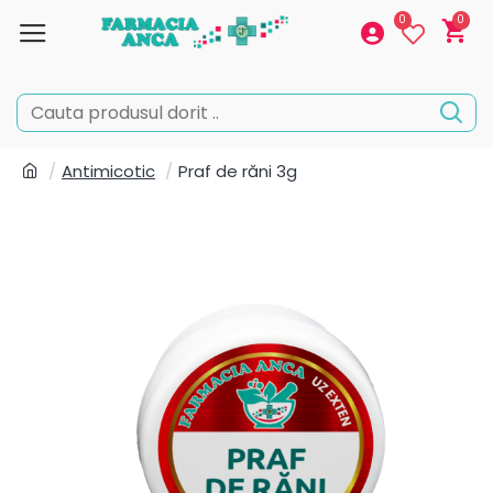
0
0
Antimicotic
Praf de răni 3g