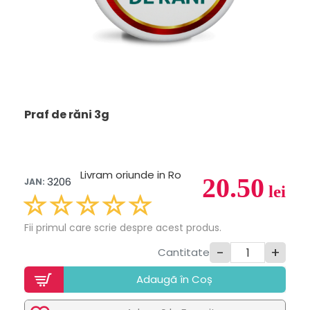
Praf de răni 3g
Livram oriunde in Ro
20.50
3206
JAN:
lei
Fii primul care scrie despre acest produs.
-
+
Cantitate
Adaugã în Coș