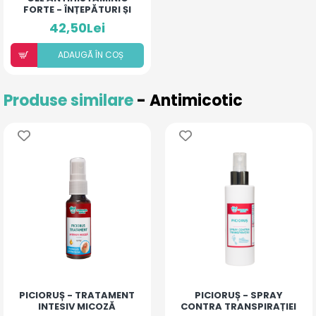
FORTE - ÎNȚEPĂTURI ȘI
IRITAȚII
42,50Lei
ADAUGÃ ÎN COȘ
Produse similare
- Antimicotic
PICIORUȘ - TRATAMENT
PICIORUȘ - SPRAY
INTESIV MICOZĂ
CONTRA TRANSPIRAȚIEI