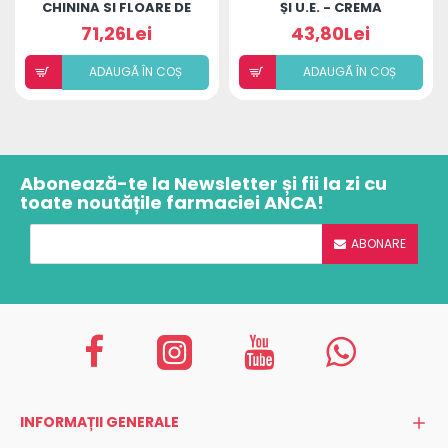
CHININA SI FLOARE DE
ȘI U.E. - CREMA
COLT 200 ML
REVITALIZANTĂ DE ZI
71,26Lei
43,80Lei
ADAUGÃ ÎN COȘ
ADAUGÃ ÎN COȘ
Abonează-te la Newsletter și fii la zi cu
toate noutățile farmaciei ANCA!
ABONARE
INFORMAȚII GENERALE