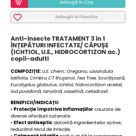
Adaugã în Coș
Adaugã la Favorite
Anti-insecte TRATAMENT 3 in 1
ÎNȚEPĂTURI INFECTATE/ CĂPUȘE
(ICHTIOL, U.E., HIDROCORTIZON ac.)
copii-adulti
COMPOZIȚIE:
U.E. chem.: Oregano, Lavandula
latifolia, Cimbru CT thujanol, Tea Tree, Scorțișoară,
Eucalyptus globulus; ichtiol, hidrocortizon acetat,
iod povidonă, lanolină, vaselină, cefadroxil.
BENEFICII/INDICAȚII:
•
Protecție împotriva inflamațiilor
cauzate de
diverse afecțiuni cutanate.
•
Efect antiseptic
datorită ingredientelor active,
reducând riscul de infecție.
•
Calmează iritațiile
pielii și ajută la regenerarea