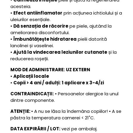
acesteia.
•
Efect antiinflamator
prin acțiunea ichtiolului și a
uleiurilor esențiale.
•
Dă senzația de răcorire
pe piele, ajutând la
ameliorarea disconfortului.
•
Îmbunătățește hidratarea
pielii datorită
lanolinei și vaselinei.
•
Ajută la vindecarea leziunilor cutanate
și la
reducerea roșeții.
MOD DE ADMINISTRARE:
UZ EXTERN
•
Aplicații locale
•
Copii > 4 ani / adulți:
1 aplicare x 3-4/zi
CONTRAINDICAȚII:
•
Persoanelor alergice la unul
dintre componente.
ATENȚIE:
•
A nu se lăsa la îndemâna copiilor!
•
A se
păstra la temperatura camerei < 21˚C.
DATA EXPIRĂRII / LOT:
vezi pe ambalaj.