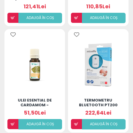
USCATA 400ML
121,41Lei
110,85Lei
ADAUGÃ ÎN COȘ
ADAUGÃ ÎN COȘ
ULEI ESENTIAL DE
TERMOMETRU
CARDAMOM -
BLUETOOTH PT200
ELETTARIA
MICROLIFE
51,50Lei
222,64Lei
CARDAMOMUM OIL
ADAUGÃ ÎN COȘ
ADAUGÃ ÎN COȘ