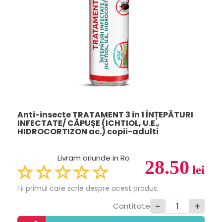
Anti-insecte TRATAMENT 3 in 1 ÎNȚEPĂTURI
INFECTATE/ CĂPUȘE (ICHTIOL, U.E.,
HIDROCORTIZON ac.) copii-adulti
Livram oriunde in Ro
28.50
lei
Fii primul care scrie despre acest produs.
-
+
Cantitate