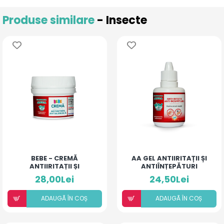
Produse similare
- Insecte
BEBE - CREMĂ
AA GEL ANTIIRITAȚII ȘI
ANTIIRITAȚII ȘI
ANTIÎNȚEPĂTURI
ANTIALERGICĂ
PENTRU ARSURI MEDII
28,00Lei
24,50Lei
ADAUGÃ ÎN COȘ
ADAUGÃ ÎN COȘ