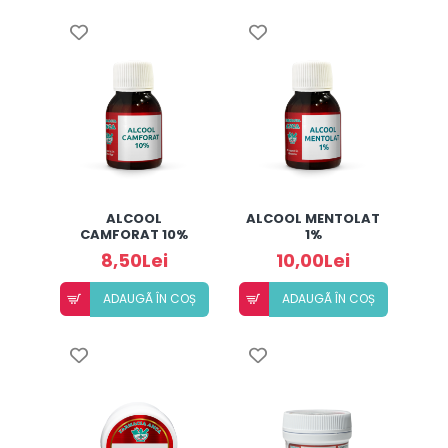
ALCOOL
ALCOOL MENTOLAT
CAMFORAT 10%
1%
(50ML)
8,50Lei
10,00Lei
ADAUGÃ ÎN COȘ
ADAUGÃ ÎN COȘ