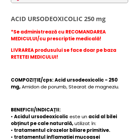
ACID URSODEOXICOLIC 250 mg
*Se administrează cu RECOMANDAREA
MEDICULUI/cu prescriptie medicală!
LIVRAREA produsului se face doar pe baza
RETETEI MEDICULUI!
COMPOZIȚIE/cps:
Acid ursodeoxicolic - 250
mg,
Amidon de porumb, Stearat de magneziu.
BENEFICII/INDICAȚII:
•
Acidul ursodeoxicolic
este un
acid al bilei
obținut pe cale naturală,
utilizat în:
•
t
ratamentul cirozelor biliare primitive.
•
tratamentul inflamației mucoasei