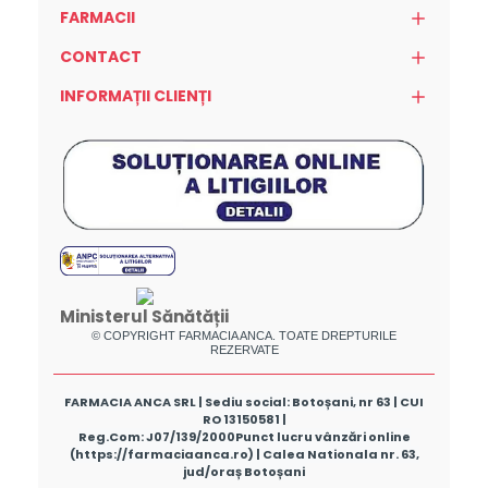
FARMACII
CONTACT
INFORMAȚII CLIENȚI
Ministerul Sănătății
© COPYRIGHT FARMACIA ANCA. TOATE DREPTURILE
REZERVATE
FARMACIA ANCA SRL | Sediu social: Botoșani, nr 63 | CUI
RO 13150581 |
Reg.Com: J07/139/2000
Punct lucru vânzări online
(https://farmaciaanca.ro) | Calea Nationala nr. 63,
jud/oraș Botoșani