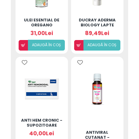
ULEI ESENTIAL DE
DUCRAY ADERMA
OREGANO
BIOLOGY LAPTE
DEMACHIANT
31,00Lei
89,49Lei
200ML
ADAUGÃ ÎN COȘ
ADAUGÃ ÎN COȘ
ANTI HEM CRONIC -
SUPOZITOARE
40,00Lei
ANTIVIRAL
CUTANAT -