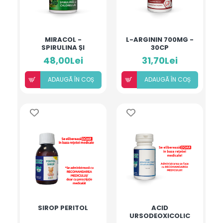
MIRACOL -
L-ARGININ 700MG -
SPIRULINA ȘI
30CP
CHLORELLA
48,00Lei
31,70Lei
ADAUGÃ ÎN COȘ
ADAUGÃ ÎN COȘ
SIROP PERITOL
ACID
URSODEOXICOLIC