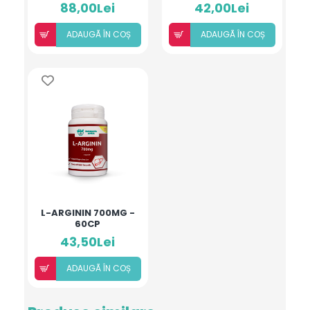
250 MG
88,00Lei
42,00Lei
ADAUGÃ ÎN COȘ
ADAUGÃ ÎN COȘ
L-ARGININ 700MG -
60CP
43,50Lei
ADAUGÃ ÎN COȘ