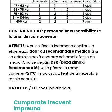
CONTRAINDICAT:
persoanelor cu sensibilitate
la unul din componente.
ATENȚIE:
A nu se lăsa la îndemâna copiilor! Se
eliberează
doar cu recomandare medicală
și
se administrează conform schemei oferite de
medic! A nu se depăși
DZR
(
Doza Zilnică
Recomandată
). A se păstra la temp.
camerei
<21°C
, în loc uscat, ferit de umezeală și
razele soarelui.
DATA EXP. / LOT:
vezi pe ambalaj.
Cumparate frecvent
impreuna