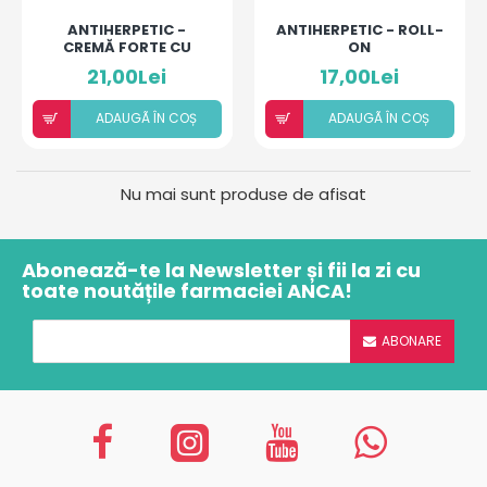
ANTIHERPETIC -
ANTIHERPETIC - ROLL-
CREMĂ FORTE CU
ON
ACICLOVIR ȘI ULEIURI
21,00Lei
17,00Lei
ESENȚIALE
ADAUGÃ ÎN COȘ
ADAUGÃ ÎN COȘ
Nu mai sunt produse de afisat
Abonează-te la Newsletter și fii la zi cu
toate noutățile farmaciei ANCA!
ABONARE