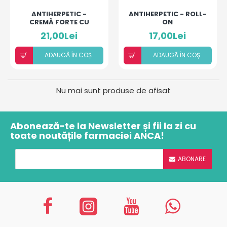
ANTIHERPETIC -
ANTIHERPETIC - ROLL-
CREMĂ FORTE CU
ON
ACICLOVIR ȘI ULEIURI
21,00Lei
17,00Lei
ESENȚIALE
ADAUGÃ ÎN COȘ
ADAUGÃ ÎN COȘ
Nu mai sunt produse de afisat
Abonează-te la Newsletter și fii la zi cu
toate noutățile farmaciei ANCA!
ABONARE