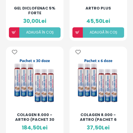
GEL DICLOFENAC 5%
ARTRO PLUS
FORTE
30,00Lei
45,50Lei
ADAUGÃ ÎN COȘ
ADAUGÃ ÎN COȘ
COLAGEN 8.000 -
COLAGEN 8.000 -
ARTRO (PACHET 30
ARTRO (PACHET 6
MONODOZE)
MONODOZE)
184,50Lei
37,50Lei
25ML/DOZĂ
25ML/DOZĂ