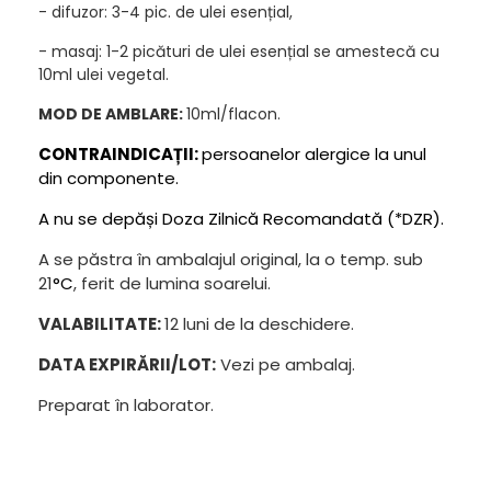
- difuzor: 3-4 pic. de ulei esențial,
- masaj: 1-2 picături de ulei esențial se amestecă cu
10ml ulei vegetal.
MOD DE AMBLARE:
10ml/flacon.
CONTRAINDICAȚII:
persoanelor alergice la unul
din componente.
A nu se depăși Doza Zilnică Recomandată (*DZR).
A se păstra în ambalajul original, la o temp. sub
21
°C
, ferit de lumina soarelui.
VALABILITATE:
12 luni de la deschidere.
DATA EXPIRĂRII/LOT:
Vezi pe ambalaj.
Preparat în laborator.