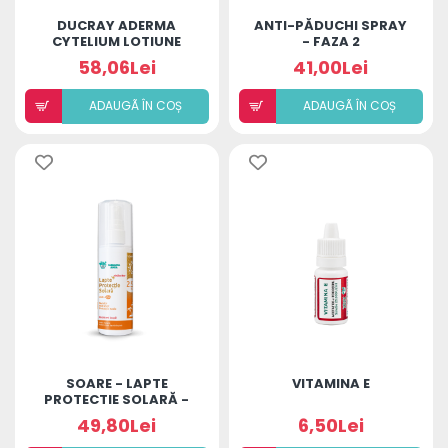
DUCRAY ADERMA
ANTI-PĂDUCHI SPRAY
CYTELIUM LOTIUNE
- FAZA 2
100ML
58,06Lei
41,00Lei
ADAUGÃ ÎN COȘ
ADAUGÃ ÎN COȘ
SOARE - LAPTE
VITAMINA E
PROTECTIE SOLARĂ -
SPF 25+ CU SCLIPICI
49,80Lei
6,50Lei