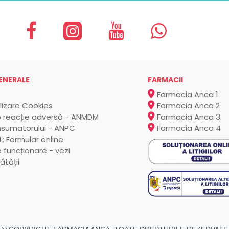
ENERALE
FARMACII
Farmacia Anca 1
ilizare Cookies
Farmacia Anca 2
 reacție adversă - ANMDM
Farmacia Anca 3
nsumatorului - ANPC
Farmacia Anca 4
: Formular online
 funcționare - vezi
ătății