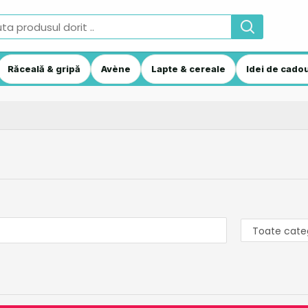
Răceală & gripă
Avène
Lapte & cereale
Idei de cadou